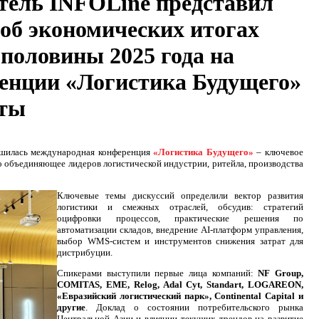
тель INFOLine представил
 об экономических итогах
 половины 2025 года на
енции «Логистика Будущего»
ты
шилась международная конференция
«Логистика Будущего»
– ключевое
о объединяющее лидеров логистической индустрии, ритейла, производства
Ключевые темы дискуссий определили вектор развития
логистики и смежных отраслей, обсудив: стратегий
оцифровки процессов, практические решения по
автоматизации складов, внедрение AI-платформ управления,
выбор WMS-систем и инструментов снижения затрат для
дистрибуции.
Спикерами выступили первые лица компаний:
NF Group,
COMITAS, EME, Relog, Adal Cyt, Standart, LOGAREON,
«Евразийский логистический парк», Continental Capital и
другие
. Доклад о состоянии потребительского рынка
Центральной Азии и влиянии текущих трендов на развитие