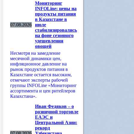
Мониторинг
INFOLine: цены на
продукты питания
в Казахстане в
07.08.2026
июле
стабилизировались
на фоне сезонного
удешевления
овощей
Несмотря на замедление
месячной динамики цен,
инфляционное давление на
рынок продуктов питания в
Казахстане остается высоким,
отмечают эксперты рабочей
группы INFOLine «Мониторинг
ассортимента и цен ритейлеров
Казахстана».
Иван Федяков – о
розничной торговле
ЕАЭС и
Центральной Азии:
рекорд
07.08.2026
Узбекистана,