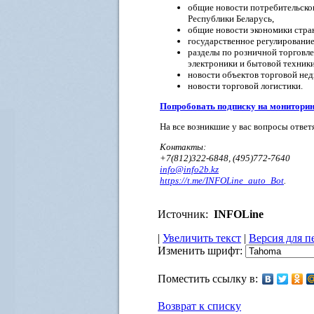
общие новости потребительског
Республики Беларусь,
общие новости экономики стран
государственное регулирование
разделы по розничной торговле
электроники и бытовой техники
новости объектов торговой не
новости торговой логистики.
Попробовать подписку на мониторин
На все возникшие у вас вопросы отве
Контакты:
+7(812)322-6848, (495)772-7640
info@info2b.kz
https://t.me/INFOLine_auto_Bot
.
Источник:
INFOLine
|
Увеличить текст
|
Версия для п
Изменить шрифт:
Поместить ссылку в:
Возврат к списку