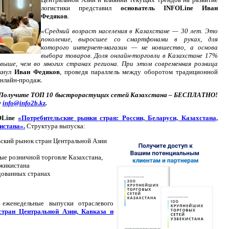
логистики представил
основатель INFOLine Иван
Федяков
.
«Средний возраст населения в Казахстане — 30 лет. Это
поколение, выросшее со смартфонами в руках, для
которого интернет-магазин — не новшество, а основа
выбора товаров. Доля онлайн-торговли в Казахстане 17%
ыше, чем во многих странах региона. При этом современная розница
кнул
Иван Федяков
, проведя параллель между оборотом традиционной
онлайн-продаж.
Получите ТОП 10 быстрорастущих сетей Казахстана – БЕСПЛАТНО!
у
info@info2b.kz
.
Line
«Потребительские рынки стран: России, Беларуси, Казахстана,
истана».
Структура выпуска:
ский рынок стран Центральной Азии
ые розничной торговле Казахстана,
джикистана
дованных странах
 еженедельные выпуски отраслевого
стран Центральной Азии, Кавказа и