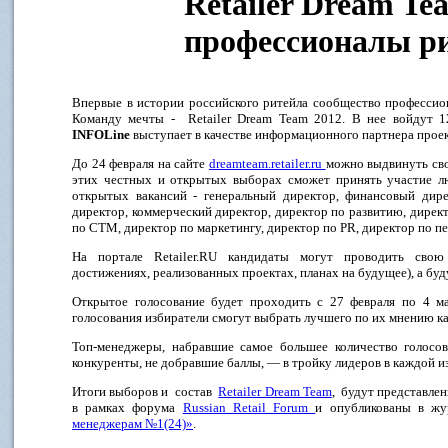
Retailer Dream T
профессионалы р
Впервые в истории российского ритейла сообщество профессио
Команду мечты - Retailer Dream Team 2012. В нее войдут 1
INFOLine
выступает в качестве информационного партнера проек
До 24 февраля на сайте
dreamteam.retailer.ru
можно выдвинуть сво
этих честных и открытых выборах сможет принять участие л
открытых вакансий - генеральный директор, финансовый дире
директор, коммерческий директор, директор по развитию, директ
по СТМ, директор по маркетингу, директор по PR, директор по пе
На портале Retailer.RU кандидаты могут проводить сво
достижениях, реализованных проектах, планах на будущее), а бу
Открытое голосование будет проходить с 27 февраля по 4 м
голосования избиратели смогут выбрать лучшего по их мнению к
Топ-менеджеры, набравшие самое большее количество голосо
конкуренты, не добравшие баллы, — в тройку лидеров в каждой и
Итоги выборов и состав
Retailer Dream Team
, будут представле
в рамках форума
Russian Retail Forum
и опубликованы в ж
менеджерам №1(24)»
.