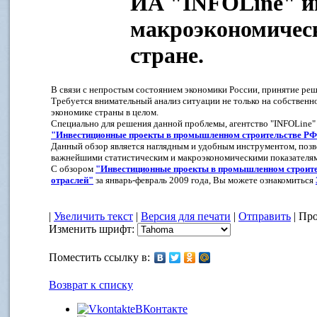
ИА "INFOLine" и
макроэкономическ
стране.
В связи с непростым состоянием экономики России, принятие ре
Требуется внимательный анализ ситуации не только на собственн
экономике страны в целом.
Специально для решения данной проблемы, агентство "INFOLine"
"Инвестиционные проекты в промышленном строительстве РФ:
Данный обзор является наглядным и удобным инструментом, позв
важнейшими статистическим и макроэкономическими показателям
C обзором
"Инвестиционные проекты в промышленном строите
отраслей"
за январь-февраль 2009 года, Вы можете ознакомиться
|
Увеличить текст
|
Версия для печати
|
Отправить
| Про
Изменить шрифт:
Поместить ссылку в:
Возврат к списку
ВКонтакте