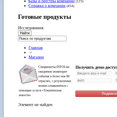
Базы и реестры компаний
(123)
Справка о компании
(454)
Готовые
продукты
Исследования
Главная
>
Магазин
Специалисты INFOLine
Получить демо-досту
ежедневно мониторят
события в более чем 80
отраслях, с результатами
можно ознакомиться с
помощью услуги «Тематические
новости».
Элемент не найден