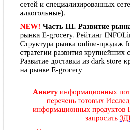
сетей и специализированных сет
алкогольные).
NEW
!
Часть
III
. Развитие рын
рынка
E
-
grocery
. Рейтинг
INFOLin
Структура
рынка
online-
продаж
f
стратегии развития крупнейших
Развитие доставки из dark store
на рынке E-grocery
Анкету
информационных пот
перечень готовых Исслед
информационных продуктов 
запросить
ЗД