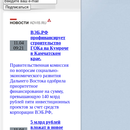
ВЭБ.РФ
профинансирует
11.04
строительство
09:21
ГОКа на Кумроче
в Камчатском
крае.
Правительственная комиссия
по вопросам социально-
экономического развития
Дальнего Востока одобрила
приоритетное
финансирование на сумму,
превышающую 140 млрд
рублей пяти инвестиционных
проектов за счет средств
корпорации ВЭБ.РФ,
5 млрд рублей
вложат в новое
11.04