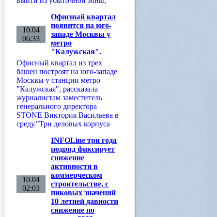
выйти из убыточной зоны,
Офисный квартал
появится на юго-
10.04
западе Москвы у
06:33
метро
"Калужская".
Офисный квартал из трех
башен построят на юго-западе
Москвы у станции метро
"Калужская", рассказала
журналистам заместитель
генерального директора
STONE Виктория Васильева в
среду."Три деловых корпуса
INFOLine три года
подряд фиксирует
снижение
активности в
коммерческом
10.04
строительстве, с
02:03
пиковых значений
10 летней давности
снижение по