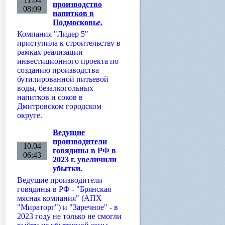
производство
08:09
напитков в
Подмосковье.
Компания "Лидер 5"
приступила к строительству в
рамках реализации
инвестиционного проекта по
созданию производства
бутилированной питьевой
воды, безалкогольных
напитков и соков в
Дмитровском городском
округе.
Ведущие
производители
10.04
говядины в РФ в
06:43
2023 г. увеличили
убытки.
Ведущие производители
говядины в РФ - "Брянская
мясная компания" (АПХ
"Мираторг") и "Заречное" - в
2023 году не только не смогли