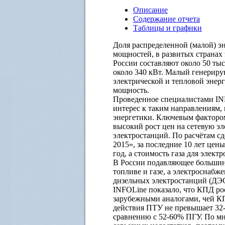
Описание
Содержание отчета
Таблицы и графики
Доля распределенной (малой) э
мощностей, в развитых странах 
России составляют около 50 ты
около 340 кВт. Малый генерир
электрической и тепловой энер
мощность.
Проведенное специалистами INF
интерес к таким направлениям, 
энергетики. Ключевым фактором
высокий рост цен на сетевую эл
электростанций. По расчётам с
2015», за последние 10 лет цен
год, а стоимость газа для электр
В России подавляющее большинс
топливе и газе, а электроснаб
дизельных электростанций (ДЭ
INFOLine показало, что КПД ро
зарубежными аналогами, чей К
действия ПТУ не превышает 32-
сравнению с 52-60% ПГУ. По м