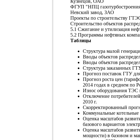
Кузнецов, ОАО
ФГУП "НПЦ газотурбостроения
Невский завод, ЗАО
Проекты по строительству ГТЭ
Строительство объектов распр
5.1 Сжигание и утилизация неф
5.2 Программы нефтяных компа
Таблицы
Структура малой генераци
Вводы объектов распреде
Вводы объектов распреде
Структура заказанных ГТУ
Прогноз поставок ГТУ для
Прогноз роста цен (тариф
2014 годах в среднем по 
Износ оборудования ТЭС 
Отключение потребителей 
2010 г.
Скорректированный прогн
Коммунальные котельные 
Оценка масштабов развит
базового вариантов элект
Оценка масштабов развити
мощности) в базовом и м