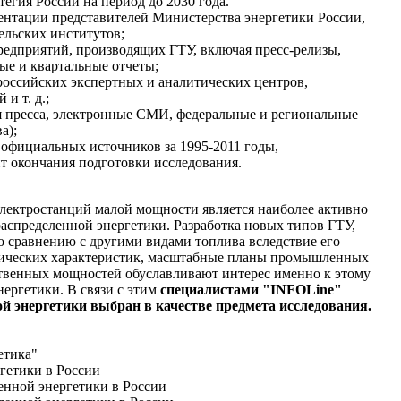
тегия России на период до 2030 года.
ентации представителей Министерства энергетики России,
ельских институтов;
едприятий, производящих ГТУ, включая пресс-релизы,
вые и квартальные отчеты;
российских экспертных и аналитических центров,
и т. д.;
 пресса, электронные СМИ, федеральные и региональные
а);
 официальных источников за 1995-2011 годы,
т окончания подготовки исследования.
лектростанций малой мощности является наиболее активно
спределенной энергетики. Разработка новых типов ГТУ,
по сравнению с другими видами топлива вследствие его
гических характеристик, масштабные планы промышленных
твенных мощностей обуславливают интерес именно к этому
ергетики. В связи с этим
специалистами "INFOLine"
й энергетики выбран в качестве предмета исследования.
етика"
гетики в России
ленной энергетики в России