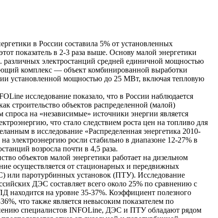
нергетики в России составила 5% от установленных
этот показатель в 2-3 раза выше. Основу малой энергетики
с. различных электростанций средней единичной мощностью
ующий комплекс — объект комбинированной выработки
гии установленной мощностью до 25 МВт, включая тепловую
OLine исследование показало, что в России наблюдается
как строительство объектов распределенной (малой)
 спроса на «независимые» источники энергии является
ектроэнергию, что стало следствием роста цен на топливо для
деланным в исследование «Распределенная энергетика 2010-
ы на электроэнергию росли стабильно в диапазоне 12-27% в
останций возросла почти в 4,5 раза.
тво объектов малой энергетики работает на дизельном
жение осуществляется от стационарных и передвижных
С) или паротурбинных установок (ПТУ). Исследование
ссийских ДЭС составляет всего около 25% по сравнению с
ПД находится на уровне 35-37%. Коэффициент полезного
36%, что также является невысоким показателем по
нению специалистов INFOLine, ДЭС и ПТУ обладают рядом