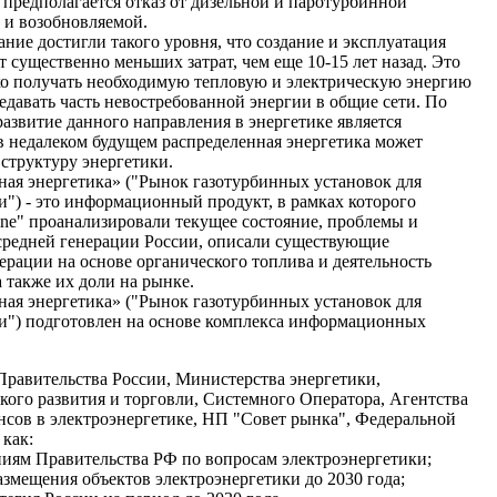
 предполагается отказ от дизельной и паротурбинной
 и возобновляемой.
ние достигли такого уровня, что создание и эксплуатация
т существенно меньших затрат, чем еще 10-15 лет назад. Это
ко получать необходимую тепловую и электрическую энергию
едавать часть невостребованной энергии в общие сети. По
азвитие данного направления в энергетике является
 недалеком будущем распределенная энергетика может
структуру энергетики.
ная энергетика» ("Рынок газотурбинных установок для
") - это информационный продукт, в рамках которого
ne" проанализировали текущее состояние, проблемы и
средней генерации России, описали существующие
ерации на основе органического топлива и деятельность
 также их доли на рынке.
ная энергетика» ("Рынок газотурбинных установок для
и") подготовлен на основе комплекса информационных
равительства России, Министерства энергетики,
ого развития и торговли, Системного Оператора, Агентства
сов в электроэнергетике, НП "Совет рынка", Федеральной
 как:
ниям Правительства РФ по вопросам электроэнергетики;
азмещения объектов электроэнергетики до 2030 года;