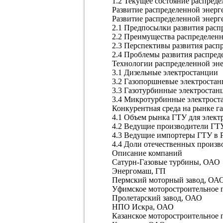
1.2 Текущее состояние распред
Развитие распределенной энерг
Развитие распределенной энерг
2.1 Предпосылки развития расп
2.2 Преимущества распределен
2.3 Перспективы развития расп
2.4 Проблемы развития распред
Технологии распределенной эне
3.1 Дизельные электростанции
3.2 Газопоршневые электроста
3.3 Газотурбинные электростан
3.4 Микротурбинные электрост
Конкурентная среда на рынке г
4.1 Объем рынка ГТУ для элект
4.2 Ведущие производители ГТ
4.3 Ведущие импортеры ГТУ в 
4.4 Доли отечественных произв
Описание компаний
Сатурн-Газовые турбины, ОАО
Энергомаш, ГП
Пермский моторный завод, ОА
Уфимское моторостроительное 
Пролетарский завод, ОАО
НПО Искра, ОАО
Казанское моторостроительное