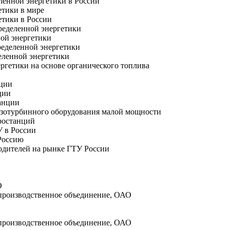
еленной энергетики в России
етики в мире
етики в России
ределенной энергетики
ной энергетики
ределенной энергетики
еленной энергетики
ргетики на основе органического топлива
нции
ции
анции
азотурбинного оборудования малой мощности
ростанций
У в России
Россию
одителей на рынке ГТУ России
О
производственное объединение, ОАО
 производственное объединение, ОАО