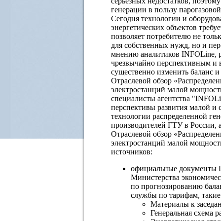
серьезных недостатков, поэтому
генерации в пользу парогазовой
Сегодня технологии и оборудова
энергетических объектов требуе
позволяет потребителю не толь
для собственных нужд, но и пер
мнению аналитиков INFOLine, р
чрезвычайно перспективным и в
существенно изменить баланс и 
Отраслевой обзор «Распределен
электростанций малой мощности
специалисты агентства "INFOLi
перспективы развития малой и 
технологии распределенной ген
производителей ГТУ в России, а
Отраслевой обзор «Распределен
электростанций малой мощност
источников:
официальные документы П
Министерства экономическ
по прогнозированию балан
службы по тарифам, такие
Материалы к заседа
Генеральная схема р