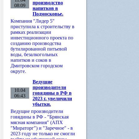
производство
08:09
напитков в
Подмосковье.
Компания "Лидер 5"
приступила к строительству в
рамках реализации
инвестиционного проекта по
созданию производства
бутилированной питьевой
воды, безалкогольных
напитков и соков в
Дмитровском городском
округе.
Ведущие
производители
10.04
говядины в РФ в
06:43
2023 г. увеличили
убытки.
Ведущие производители
говядины в РФ - "Брянская
мясная компания" (АПХ
"Мираторг") и "Заречное" - в
2023 году не только не смогли