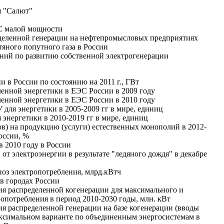
 "Салют"
С малой мощности
еделенной генерации на нефтепромысловых предприятиях
тяного попутного газа в России
ний по развитию собственной электрогенерации
и в России по состоянию на 2011 г., ГВт
ленной энергетики в ЕЭС России в 2009 году
ленной энергетики в ЕЭС России в 2010 году
 для энергетики в 2005-2009 гг в мире, единиц
 энергетики в 2010-2019 гг в мире, единиц
ов) на продукцию (услуги) естественных монополий в 2012-
России, %
в 2010 году в России
от электроэнергии в результате "ледяного дождя" в декабре
оз электропотребления, млрд.кВтч
в городах России
ия распределенной когенерации для максимального и
ропотребления в период 2010-2030 годы, млн. кВт
я распределенной генерации на базе когенерации (вводы
аксимальном варианте по объединенным энергосистемам в