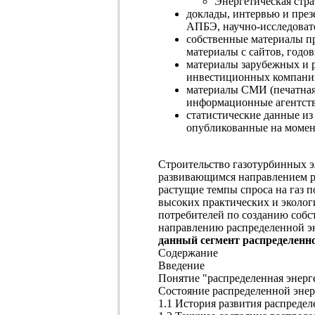
Энергетическая стра
доклады, интервью и през
АПБЭ, научно-исследоват
собственные материалы пр
материалы с сайтов, годо
материалы зарубежных и 
инвестиционных компаний 
материалы СМИ (печатная
информационные агентств
статистические данные из
опубликованные на момен
Строительство газотурбинных э
развивающимся направлением ра
растущие темпы спроса на газ 
высоких практических и эколо
потребителей по созданию собс
направлению распределенной эн
данный сегмент распределенно
Содержание
Введение
Понятие "распределенная энерг
Состояние распределенной энер
1.1 История развития распреде