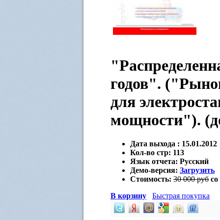
"Распределенна
годов". ("Рыно
для электроста
мощности"). (д
Дата выхода :
15.01.2012
Кол-во стр:
113
Язык отчета:
Русский
Демо-версия:
Загрузить
Стоимость:
30 000 руб
со
В корзину
Быстрая покупка