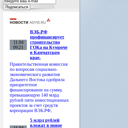
ВЭБ.РФ
профинансирует
11.04
строительство
09:21
ГОКа на Кумроче
в Камчатском
крае.
Правительственная комиссия
по вопросам социально-
экономического развития
Дальнего Востока одобрила
приоритетное
финансирование на сумму,
превышающую 140 млрд
рублей пяти инвестиционных
проектов за счет средств
корпорации ВЭБ.РФ,
5 млрд рублей
вложат в новое
11.04