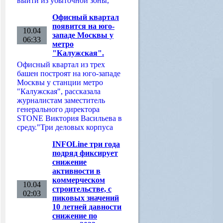
выйти из убыточной зоны,
Офисный квартал
появится на юго-
10.04
западе Москвы у
06:33
метро
"Калужская".
Офисный квартал из трех
башен построят на юго-западе
Москвы у станции метро
"Калужская", рассказала
журналистам заместитель
генерального директора
STONE Виктория Васильева в
среду."Три деловых корпуса
INFOLine три года
подряд фиксирует
снижение
активности в
коммерческом
10.04
строительстве, с
02:03
пиковых значений
10 летней давности
снижение по