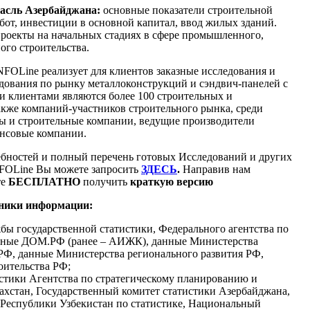
расль Азербайджана:
основные показатели строительной
бот, инвестиции в основной капитал, ввод жилых зданий.
оекты на начальных стадиях в сфере промышленного,
ого строительства.
NFOLine реализует для клиентов заказные исследования и
дования по рынку металлоконструкций и сэндвич-панелей c
 клиентами являются более 100 строительных и
кже компаний-участников строительного рынка, среди
ы и строительные компании, ведущие производители
ансовые компании.
бностей
и полный перечень готовых Исследований и других
FOLine Вы можете запросить
ЗДЕСЬ
.
Направив нам
те
БЕСПЛАТНО
получить
краткую версию
чники информации:
ы государственной статистики, Федерального агентства по
нные ДОМ.РФ (ранее – АИЖК), данные Министерства
РФ, данные Министерства регионального развития РФ,
оительства РФ;
стики Агентства по стратегическому планированию и
хстан, Государственный комитет статистики Азербайджана,
 Республики Узбекистан по статистике, Национальный