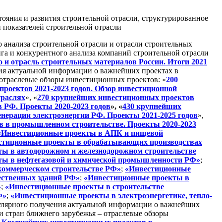
тояния и развития строительной отрасли
,
структурированное
показателей строительной отрасли
о анализа строительной отрасли и отрасли строительных
нга и конкурентного анализа компаний строительной отрасли
 и отрасль строительных материалов России. Итоги 2021
ния актуальной информации о важнейших проектах в
отраслевые обзоры инвестиционных проектов: «
200
роектов 2021-2023 годов. Обзор инвестиционной
траслях
», «
270 крупнейших инвестиционных проектов
 РФ. Проекты 2020-2023 годов
», «
430 крупнейших
енерации электроэнергии РФ. Проекты 2021-2025 годов
»,
в в промышленном строительстве. Проекты 2020-2023
«Инвестиционные проекты в АПК и пищевой
стиционные проекты в обрабатывающих производствах
ы в автодорожном и железнодорожном строительстве
ты в нефтегазовой и химической промышленности РФ»
;
коммерческом строительстве РФ»
;
«Инвестиционные
ественных зданий РФ»
;
«Инвестиционные проекты в
»
;
«Инвестиционные проекты в строительстве
Ф»
;
«Инвестиционные проекты в электроэнергетике, тепло-
гулярного получения актуальной информации о важнейших
и стран ближнего зарубежья – отраслевые обзоры