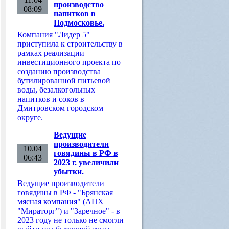
производство
08:09
напитков в
Подмосковье.
Компания "Лидер 5"
приступила к строительству в
рамках реализации
инвестиционного проекта по
созданию производства
бутилированной питьевой
воды, безалкогольных
напитков и соков в
Дмитровском городском
округе.
Ведущие
производители
10.04
говядины в РФ в
06:43
2023 г. увеличили
убытки.
Ведущие производители
говядины в РФ - "Брянская
мясная компания" (АПХ
"Мираторг") и "Заречное" - в
2023 году не только не смогли