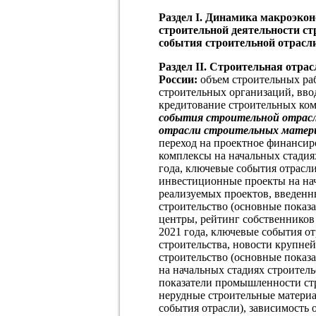
Раздел I. Динамика макроэкон
строительной деятельности с
события строительной отрасл
Раздел II. Строительная отра
России:
объем строительных раб
строительных организаций, вво
кредитование строительных ко
события строительной отрасл
отрасли строительных матер
переход на проектное финансир
комплексы на начальных стадиях
года, ключевые события отрасл
инвестиционные проекты на нач
реализуемых проектов, введенны
строительство (основные показ
центры, рейтинг собственников
2021 года, ключевые события о
строительства, новости крупне
строительство (основные показ
на начальных стадиях строител
показатели промышленности ст
нерудные строительные материа
события отрасли), зависимость 