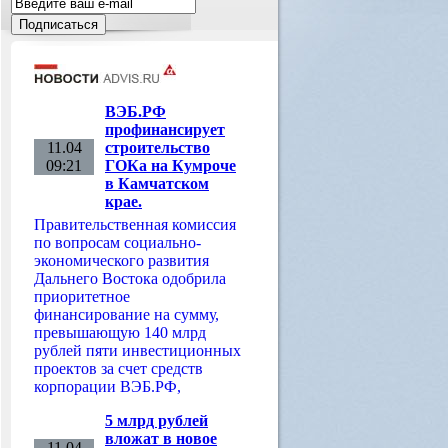
ВЭБ.РФ
профинансирует
11.04
строительство
09:21
ГОКа на Кумроче
в Камчатском
крае.
Правительственная комиссия
по вопросам социально-
экономического развития
Дальнего Востока одобрила
приоритетное
финансирование на сумму,
превышающую 140 млрд
рублей пяти инвестиционных
проектов за счет средств
корпорации ВЭБ.РФ,
5 млрд рублей
вложат в новое
11.04