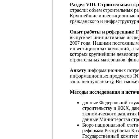
Раздел VIII. Строительная от
отрасли: объем строительных ра
Крупнейшие инвестиционные пр
гражданского и инфраструктурн
Опыт работы и референции:
I
выпускает инициативные иссле
2007 года. Нашими постоянными
инвестиционных компаний, а та
которых крупнейшие девелопер
строительных материалов, фин
Анкету
информационных потре
информационных продуктов IN
заполненную анкету, Вы сможе
Методы исследования и исто
данные Федеральной служб
строительству и ЖКХ, да
экономического развития 
данные Министерства стр
Бюро национальной стати
реформам Республики Каза
Государственный комитет