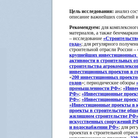
Цель исследования:
анализ сос
описание важнейших событий и 
Рекомендуем:
для комплексног
материалов, а также бенчмарки
– исследование
«Строительство
года»
; для регулярного получе
строительной отрасли России
–
крупнейших инвестиционных п
активности в строительных о
строительства агрокомплексов
инвестиционных проектов в г
«
200 инвестиционных проекто
годов
»;
периодические обзоры
промышленности РФ»
;
«Инве
РФ»
;
«Инвестиционные проект
РФ»
;
«Инвестиционные проек
«Инвестиционные проекты в 
проекты в строительстве общ
жилищном строительстве РФ
искусственных сооружений Р
и водоснабжении РФ»
; для ре
проектах в строительной отрасл