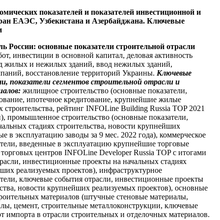
омических показателей и показателей инвестиционной и
тран ЕАЭС, Узбекистана и Азербайджана. Ключевые
и
сль России: основные показатели строительной отрасли
от, инвестиции в основной капитал, деловая активность
д жилых и нежилых зданий, ввод нежилых зданий,
мпаний, восстановление территорий Украины.
Ключевые
и, показатели сегментов строительной отрасли и
иалов:
жилищное строительство (основные показатели,
ование, ипотечное кредитование, крупнейшие жилые
 строительства, рейтинг INFOLine Building Russia TOP 2021
и), промышленное строительство (основные показатели,
альных стадиях строительства, новости крупнейших
е в эксплуатацию заводы за 9 мес. 2022 года), коммерческое
атели, введенные в эксплуатацию крупнейшие торговые
 торговых центров INFOLine Developer Russia TOP с итогами
трасли, инвестиционные проекты на начальных стадиях
йших реализуемых проектов), инфраструктурное
атели, ключевые события отрасли, инвестиционные проекты
ьства, новости крупнейших реализуемых проектов), основные
роительных материалов (штучные стеновые материалы,
лы, цемент, строительные металлоконструкции, ключевые
от импорта в отрасли строительных и отделочных материалов.