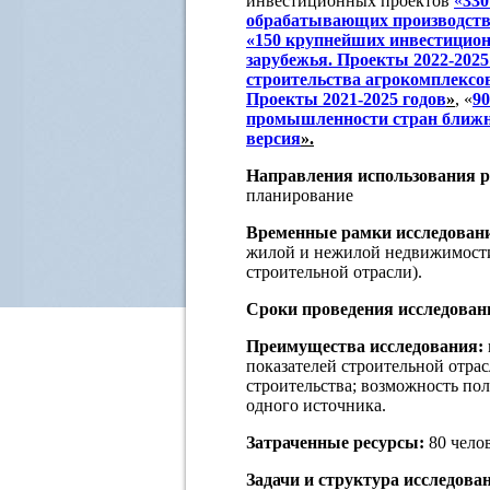
инвестиционных проектов
«
330
обрабатывающих производства
«150 крупнейших инвестицион
зарубежья. Проекты 2022-2025
строительства агрокомплексо
Проекты 2021-2025 годов
»
, «
9
промышленности стран ближне
версия
».
Направления использования р
планирование
Временные рамки исследован
жилой и нежилой недвижимости
строительной отрасли).
Сроки проведения исследован
Преимущества исследования:
показателей строительной отра
строительства; возможность по
одного источника.
Затраченные ресурсы:
80 челов
Задачи и структура исследова