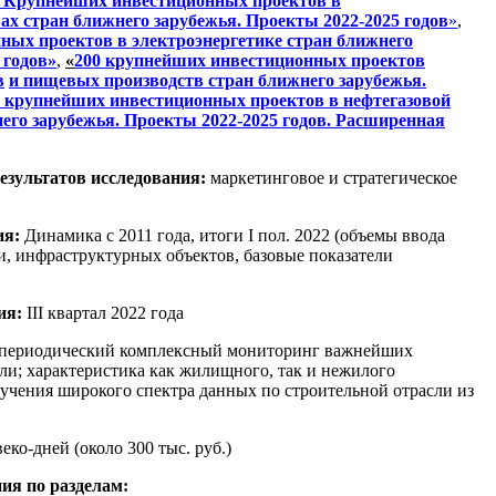
 Крупнейших инвестиционных проектов в
х стран ближнего зарубежья. Проекты 2022-2025 годов
»
,
ных проектов в электроэнергетике стран ближнего
 годов»
,
«
200 крупнейших инвестиционных проектов
в
и пищевых производств стран ближнего зарубежья.
0 крупнейших инвестиционных проектов в нефтегазовой
го зарубежья. Проекты 2022-2025 годов. Расширенная
езультатов исследования:
маркетинговое и стратегическое
ия:
Динамика с 2011 года, итоги I пол. 2022 (объемы ввода
, инфраструктурных объектов, базовые показатели
ия:
III квартал 2022 года
периодический комплексный мониторинг важнейших
сли; характеристика как жилищного, так и нежилого
лучения широкого спектра данных по строительной отрасли из
еко-дней (около 300 тыс. руб.)
ния по разделам: