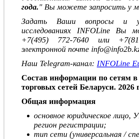
года.
" Вы можете запросить у м
Задать Ваши вопросы и у
исследованиях INFOLine Вы 
+7(495) 772-7640 или +7(8
электронной почте
info
@
info
2
b
.
k
Наш
Telegram
-канал:
INFOLine
E
Состав информации по сетям в
торговых сетей Беларуси. 2026 г
Общая информация
основное юридическое лицо, 
регион регистрации;
тип сети (универсальная / сп