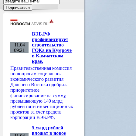
ВЭБ.РФ
профинансирует
11.04
строительство
09:21
ГОКа на Кумроче
в Камчатском
крае.
Правительственная комиссия
по вопросам социально-
экономического развития
Дальнего Востока одобрила
приоритетное
финансирование на сумму,
превышающую 140 млрд
рублей пяти инвестиционных
проектов за счет средств
корпорации ВЭБ.РФ,
5 млрд рублей
вложат в новое
11.04