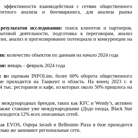
 эффективности взаимодействия с сетями общественного
рентного анализа и бенчмаркинга, для анализа рынка
результатов исследования:
поиск клиентов и партнеров,
товой деятельности, подготовка к переговорам, анализ
егии, анализ и прогнозирование потенциала и конкуренции на
ия:
количество объектов по данным на начало 2024 года
ия:
январь – февраль 2024 года
: п
о оценкам INFOLine, более 60% оборота общественного
ан приходится на Ташкент и область. На конец 2023 г. в
4 тыс. ресторанов и кафе, из которых около 50% пришлось на
0 международных брендов, таких как KFC и Wendy’s, активно
также ставшие уже международными (Додо пицца, Black Star
приходится 12% всех описанных сетей.
к EVOS, Oqtepa lavash и Bellissimo Pizza в базе приходится
олько же занимают региональные сети.