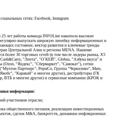
оциальных сетях: Facebook, Instagram
а 25 лет работы команда INFOLine накопила высокие
регулярно выпускать широкую линейку информационных и
жающих состояние, вектор развития и ключевые тренды
 стран Центральной Азии и региона MENA. Нашими
я более 30 торговых сетей (в том числе лидеры рынка, X5
 Cash&Carry, "Лента", "О`КЕЙ", Globus, "Азбука вкуса" и
ры (Ozon, "Яндекс", "Сбермаркет", "Самокат"), сотни
"Мултон Партнерс", PepsiCo, Группа "Черкизово", Mars,
обс", "Каравай" и многие другие), дистрибуторы (ГК
р, ВТБ и многие другие) и сервисные компании (КРОК и
чники информации:
ий-участников отрасли;
нка общественного питания, реализации инвестиционных
бъектов, сделок M&A, банкротств, динамики инфляционных