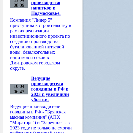
производство
08:09
напитков в
Подмосковье.
Компания "Лидер 5"
приступила к строительству в
рамках реализации
инвестиционного проекта по
созданию производства
бутилированной питьевой
воды, безалкогольных
напитков и соков в
Дмитровском городском
округе.
Ведущие
производители
10.04
говядины в РФ в
06:43
2023 г. увеличили
убытки.
Ведущие производители
говядины в РФ - "Брянская
мясная компания" (АПХ
"Мираторг") и "Заречное" - в
2023 году не только не смогли