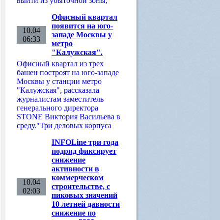
выйти из убыточной зоны,
Офисный квартал
появится на юго-
10.04
западе Москвы у
06:33
метро
"Калужская".
Офисный квартал из трех
башен построят на юго-западе
Москвы у станции метро
"Калужская", рассказала
журналистам заместитель
генерального директора
STONE Виктория Васильева в
среду."Три деловых корпуса
INFOLine три года
подряд фиксирует
снижение
активности в
коммерческом
10.04
строительстве, с
02:03
пиковых значений
10 летней давности
снижение по