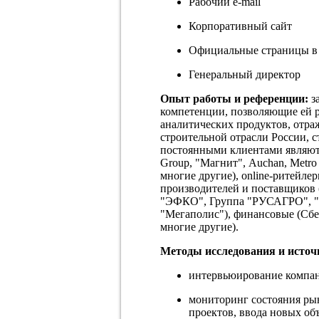
Рабочий e-mail
Корпоративный сайт
Официальные страницы в с
Генеральный директор
Опыт работы и референции:
з
компетенции, позволяющие ей 
аналитических продуктов, отра
строительной отрасли России,
постоянными клиентами являютс
Group, "Магнит", Auchan, Metro
многие другие), online-ритейле
производителей и поставщиков (
"ЭФКО", Группа "РУСАГРО", "Як
"Мегаполис"), финансовые (Сбе
многие другие).
Методы исследования и исто
интервьюирование компан
мониторинг состояния ры
проектов, ввода новых о