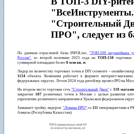
В ТОП-3 DIY-рите
"ВсеИнструменты.
"Строительный Дв
ПРО", следует из 
По данным отраслевой базы INFOLine,
"ТОП-200 крупнейших ун
России"
,
во
второй половине 2025 года на
ТОП-150
торговых 
суммарной площадью более
8 млн кв. м
.
Лидер по количеству торговых точек в DIY сегменте – онлайн-гипер
1154
объекта. Компания работает в формате интернет-магазина
федеральных округах. Летом 2024 года ритейлер провел IPO на Мос
На втором месте торговая сеть
"
Строительный Двор
"
с
318 магази
закрытии
107
розничных точек в Москве с целью развития опт
укрепление розничного направления в Уральском федеральном округ
Замыкает тройку лидеров
"
Лемана ПРО
"
со
111
гипермаркетами в РФ
Алматы (Республика Казахстан).