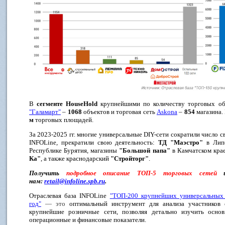
В
сегменте
HouseHold
крупнейшими по количеству торговых об
"
Галамарт
"
–
1068
объектов и торговая сеть
Askona
–
854
магазина.
м
торговых площадей.
За 2023-2025 гг. многие универсальные DIY-сети сократили число с
INFOLine, прекратили свою деятельность:
ТД "Маэстро"
в Липе
Республике Бурятия, магазины
"Большой папа"
в Камчатском крае
Ка"
, а также краснодарский
"Стройторг"
.
Получить
подробное описание ТОП-5 торговых сетей
нам:
retail@infoline.spb.ru
.
Отраслевая база INFOLine
"
ТОП-200 крупнейших универсальных 
год
"
— это
оптимальный инструмент для анализа участников о
крупнейшие розничные сети, позволяя детально изучить основ
операционные и финансовые показатели.