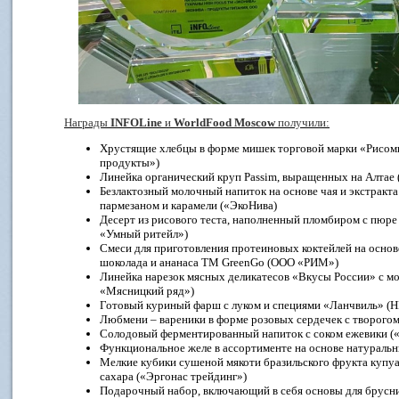
Награды
INFOLine
и
WorldFood Moscow
получили
:
Хрустящие хлебцы в форме мишек торговой марки «Рисом
продукты»)
Линейка органический круп Passim, выращенных на Алтае 
Безлактозный молочный напиток на основе чая и экстракта 
пармезаном и карамели («ЭкоНива)
Десерт из рисового теста, наполненный пломбиром с пюре
«Умный ритейл»)
Смеси для приготовления протеиновых коктейлей на основе
шоколада и ананаса ТМ GreenGo (ООО «РИМ»)
Линейка нарезок мясных деликатесов «Вкусы России» с м
«Мясницкий ряд»)
Готовый куриный фарш с луком и специями «Ланчвиль» (
Любмени – вареники в форме розовых сердечек с творого
Солодовый ферментированный напиток с соком ежевики (
Функциональное желе в ассортименте на основе натураль
Мелкие кубики сушеной мякоти бразильского фрукта купуас
сахара («Эргонас трейдинг»)
Подарочный набор, включающий в себя основы для брусн