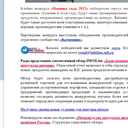
Клеймо конкурса
«Новинка года 2025»
победители смогут нан
признанные лучшими в этом году, будут также промаркированы в
продуктов, направленных производителями на конкурс.
Каталог 
будет также доступен всем участникам рынка, заинтересованным 
игрокам, производителям упаковки и т. п.).
Партнерами конкурса выступили объединения производител
отраслевое сообщество
«Катменпро»
.
Каталог победителей мы разместили
здесь
. Ег
запросить по почте
retail@infoline.spb.ru
Рады представить ежемесячный обзор
INFOLine
«Банк новино
продуктов питания»
. Отраслевой отчет включает в себя структу
новых продуктов, вышедших на B2C рынок продуктов питания и 
Обзор будет полезен всем производителям, дистрибьютор
розничной торговли для отслеживания конкурентной среды, 
управления ассортиментным портфелем, специалистам отделов 
предприятий, производящих продукцию и оказывающих ус
позволит отследить активность конкурентов, изучить более и
поможет определить тенденции рынка и подчерпнуть идеи для ге
Получить специальные условия для покупки обзора
Рекомендуем также исследование
«Производство продуктов пит
напитков России»
.
Структура отраслевого обзора: