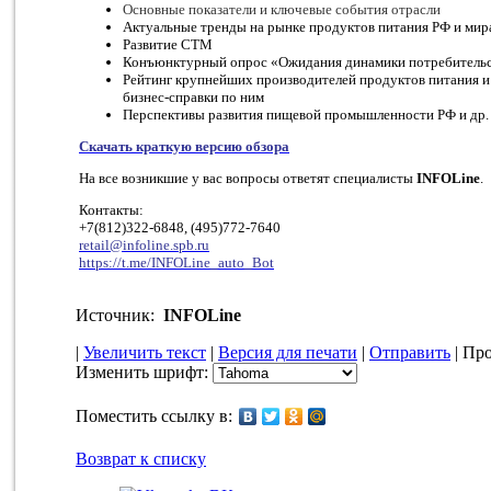
Основные показатели и ключевые события отрасли
Актуальные тренды на рынке продуктов питания РФ и мир
Развитие СТМ
Конъюнктурный опрос «Ожидания динамики потребительс
Рейтинг крупнейших производителей продуктов питания и
бизнес-справки по ним
Перспективы развития пищевой промышленности РФ и др.
Скачать краткую версию обзора
На все возникшие у вас вопросы ответят специалисты
INFOLine
.
Контакты:
+7(812)322-6848, (495)772-7640
retail@infoline.spb.ru
https://t.me/INFOLine_auto_Bot
Источник:
INFOLine
|
Увеличить текст
|
Версия для печати
|
Отправить
| Про
Изменить шрифт:
Поместить ссылку в:
Возврат к списку