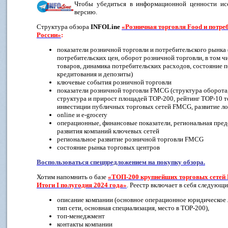
Чтобы убедиться в информационной ценности ис
версию.
Структура обзора
INFOLine
«Розничная торговля Food и потре
России»
:
показатели розничной торговли и потребительского рынка 
потребительских цен, оборот розничной торговли, в том ч
товаров, динамика потребительских расходов, состояние 
кредитования и депозиты)
ключевые события розничной торговли
показатели розничной торговли FMCG (структура оборота
структура и прирост площадей TOP-200, рейтинг TOP-10 
инвестиции публичных торговых сетей FMCG, развитие ло
online и e-grocery
операционные, финансовые показатели, региональная пред
развития компаний ключевых сетей
региональное развитие розничной торговли FMCG
состояние рынка торговых центров
Воспользоваться спецпредложением на покупку обзора.
Хотим напомнить о базе
«ТОП-200 крупнейших торговых сетей
Итоги I полугодия 2024 года»
. Реестр включает в себя следующ
описание компании (основное операционное юридическое л
тип сети, основная специализация, место в ТОР-200),
топ-менеджмент
контакты компании