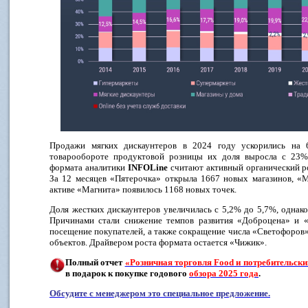
Продажи мягких дискаунтеров в 2024 году ускорились на
товарообороте продуктовой розницы их доля выросла с 23%
формата аналитики
INFOLine
считают активный органический р
За 12 месяцев «Пятерочка» открыла 1667 новых магазинов, «М
активе «Магнита» появилось 1168 новых точек.
Доля жестких дискаунтеров увеличилась с 5,2% до 5,7%, однако 
Причинами стали снижение темпов развития «Доброцена» и 
посещение покупателей, а также сокращение числа «Светофоров» 
объектов. Драйвером роста формата остается «Чижик».
Полный отчет
«Розничная торговля
Food
и потребительск
в подарок к покупке годового
обзора 2025 года
.
Обсудите с менеджером это специальное предложение.