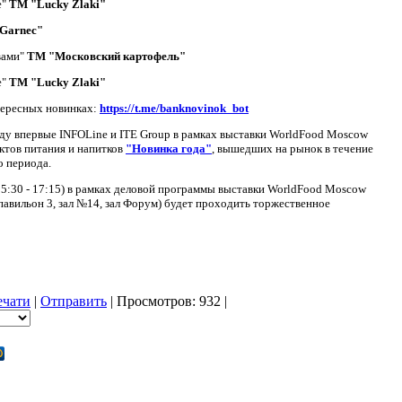
е"
ТМ "Lucky Zlaki"
Garnec"
вами"
ТМ "Московский картофель"
е"
ТМ "Lucky Zlaki"
нтересных новинках:
https://t.me/banknovinok_bot
оду впервые INFOLine и ITE Group в рамках выставки WorldFood Moscow
ктов питания и напитков
"Новинка года"
, вышедших на рынок в течение
о периода.
(15:30 - 17:15) в рамках деловой программы выставки WorldFood Moscow
авильон 3, зал №14, зал Форум) будет проходить торжественное
ечати
|
Отправить
| Просмотров: 932 |