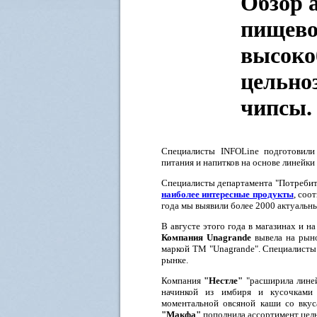
Обзор 
пищево
высоко
цельно
чипсы.
Специалисты INFOLine подготовили
питания и напитков на основе линейк
Специалисты департамента "Потребит
наиболее интересные продукты
, соо
года мы выявили более 2000 актуальны
В августе этого года в магазинах и 
Компания Unagrande
вывела на рын
маркой ТМ "Unagrande". Специалисты
рынке.
Компания
"Нестле"
"расширила линей
начинкой из имбиря и кусочками
моментальной овсяной каши со вкуса
"Макфа"
пополнила ассортимент цел