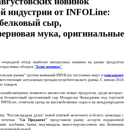
августовских новинок
й индустрии от INFOLine:
белковый сыр,
зерновая мука, оригинальные
 очередной обзор наиболее интересных новинок на рынке продуктов
и отраслевых обзоров
"Банк новинок"
.
ельские рынки" группы компаний INFOLine постоянно ищут и
описывают
тветствующие актуальным трендам потребительского рынка. С начала 2024
х товаров.
на онлайн-витринах появилось множество новых продуктов, среди которых:
ок безлактозный протеиновый сыр Моцарелла Чильеджина под торговой
 INFOLine, отметили тренд на высокобелковые сыры и на международном
ку "Россия-щедрая душа" новой плиткой молочного и белого шоколада с
 печенья.
"Си Проджект"
представили рынку ассорти порционной
ми: клубника, банан, мед-миндаль, манго-персик-семена чиа. Компания
ьнозерновой мукой.