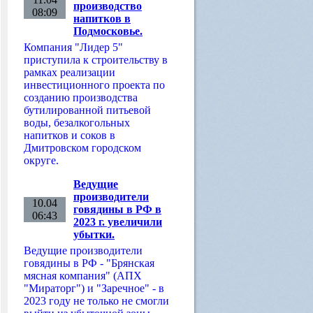
производство
08:09
напитков в
Подмосковье.
Компания "Лидер 5"
приступила к строительству в
рамках реализации
инвестиционного проекта по
созданию производства
бутилированной питьевой
воды, безалкогольных
напитков и соков в
Дмитровском городском
округе.
Ведущие
производители
10.04
говядины в РФ в
06:43
2023 г. увеличили
убытки.
Ведущие производители
говядины в РФ - "Брянская
мясная компания" (АПХ
"Мираторг") и "Заречное" - в
2023 году не только не смогли