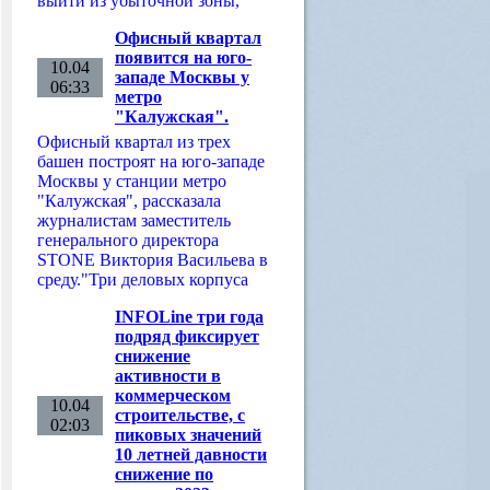
выйти из убыточной зоны,
Офисный квартал
появится на юго-
10.04
западе Москвы у
06:33
метро
"Калужская".
Офисный квартал из трех
башен построят на юго-западе
Москвы у станции метро
"Калужская", рассказала
журналистам заместитель
генерального директора
STONE Виктория Васильева в
среду."Три деловых корпуса
INFOLine три года
подряд фиксирует
снижение
активности в
коммерческом
10.04
строительстве, с
02:03
пиковых значений
10 летней давности
снижение по