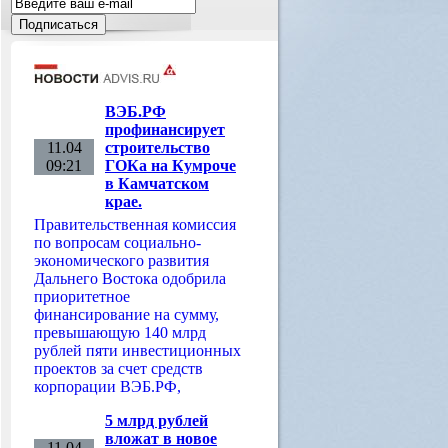
ВЭБ.РФ
профинансирует
11.04
строительство
09:21
ГОКа на Кумроче
в Камчатском
крае.
Правительственная комиссия
по вопросам социально-
экономического развития
Дальнего Востока одобрила
приоритетное
финансирование на сумму,
превышающую 140 млрд
рублей пяти инвестиционных
проектов за счет средств
корпорации ВЭБ.РФ,
5 млрд рублей
вложат в новое
11.04