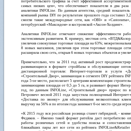
потребительского трафика за счет эффективной ассортиментной
самых низких цен», что обеспечивает показатели в два раза
аналитики INFOLine. По данным агентства, средний показател
компаний рынка DIY по результатам прошлого года составил 3,2.
смогли такие международные сети, как «OBI» и «Castorama»,
петербургский «Максидом» и костромской «Аксон-Холдинг».
Аналитики INFOLine отмечают снижение эффективности рабо
экстенсивным развитием. К примеру, местная сеть «ВТД&Колор
увеличив совокупные торговые площади на 63%; межрегиональна
8 новых магазинов, увеличив при этом торговые площади сети
расширила свою сеть, открыв 6 новых торговых объектов и увел
Примечательно, что за 2011 год активный рост продемонстрир
развивающиеся в формате стройбазы и обслуживающие оптов
дистанционной торговли: Интернет-торговли и услуги «Д
«Строительный Двор», занимающая в сегменте DIY рейтинга INF
года 5-ое место, располагает 5 центрами комплектации строите
занимающими площади от 0,5 до 5 га, и развивает формат Интерн
год, по данным INFOLine, «Строительный двор» прирос по 
Петрович» весной 2011 года запустила полноценный Интернет-м
«Доставка по звонку» для обслуживания мелкооптовых клие
выручку на 56% и по итогам года занимает 6-ое место среди игро
«К 2015 году вся российская розница станет гибридной, - ком
Федяков. – Именно такой формат ритейла даст потребителю о
работы розничных сетей и удобства поиска и сопоставления
ближайших пары лет все сети из рейтинга INFOLine&Retailer 