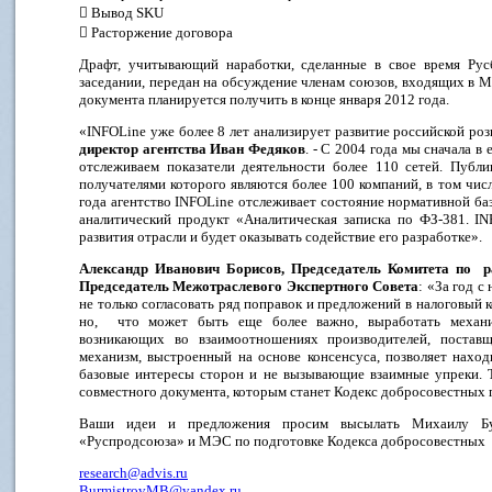
 Вывод SKU
 Расторжение договора
Драфт, учитывающий наработки, сделанные в свое время Ру
заседании, передан на обсуждение членам союзов, входящих в 
документа планируется получить в конце января 2012 года.
«INFOLine уже более 8 лет анализирует развитие российской ро
директор агентства Иван Федяков
. - С 2004 года мы сначала в
отслеживаем показатели деятельности более 110 сетей. Публ
получателями которого являются более 100 компаний, в том чи
года агентство INFOLine отслеживает состояние нормативной б
аналитический продукт «Аналитическая записка по ФЗ-381. I
развития отрасли и будет оказывать содействие его разработке».
Александр Иванович Борисов, Председатель Комитета по 
Председатель Межотраслевого Экспертного Совета
: «За год 
не только согласовать ряд поправок и предложений в налоговый 
но, что может быть еще более важно, выработать механи
возникающих во взаимоотношениях производителей, постав
механизм, выстроенный на основе консенсуса, позволяет нах
базовые интересы сторон и не вызывающие взаимные упреки. Т
совместного документа, которым станет Кодекс добросовестных 
Ваши идеи и предложения просим высылать Михаилу Бур
«Руспродсоюза» и МЭС по подготовке Кодекса добросовест
research@advis.ru
BurmistrovMB@yandex.ru