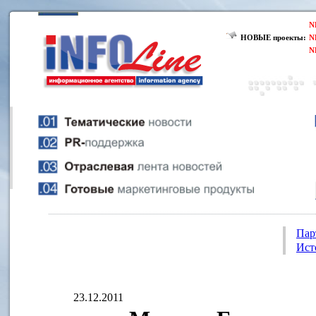
N
НОВЫЕ проекты:
N
N
Пар
Ист
23.12.2011