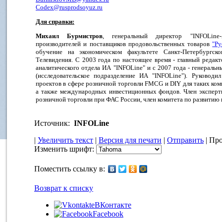
Codex@rusprodsoyuz.ru
Для справки:
Михаил Бурмистров
, генеральный директор "INFOLine-
производителей и поставщиков продовольственных товаров
"Р
обучение на экономическом факультете Санкт-Петербургск
Телевидения. С 2003 года по настоящее время - главный редакт
аналитического отдела ИА "INFOLine" и с 2007 года - генерал
(исследовательское подразделение ИА "INFOLine"). Руководи
проектов в сфере розничной торговли FMCG и DIY для таких компа
а также международных инвестиционных фондов. Член экспертн
розничной торговли при ФАС России, член комитета по развитию
Источник:
INFOLine
|
Увеличить текст
|
Версия для печати
|
Отправить
| Про
Изменить шрифт:
Поместить ссылку в:
Возврат к списку
ВКонтакте
Facebook