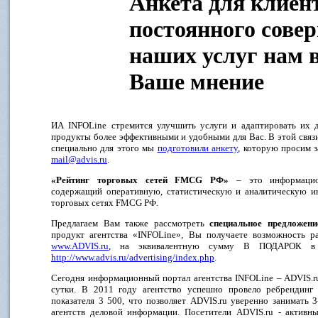
Анкета для клиен
постоянного сове
наших услуг нам 
Ваше мнение
ИА INFOLine стремится улучшить услуги и адаптировать их д
продукты более эффективными и удобными для Вас. В этой связ
специально для этого мы
подготовили анкету
, которую просим 
mail@advis.ru
.
«Рейтинг торговых сетей FMCG РФ»
– это информацион
содержащий оперативную, статистическую и аналитическую 
торговых сетях FMCG РФ.
Предлагаем Вам также рассмотреть
специальное предложен
продукт агентства «INFOLine», Вы получаете возможность ра
www.ADVIS.ru
, на эквивалентную сумму В ПОДАРОК в 
http://www.advis.ru/advertising/index.php
.
Сегодня информационный портал агентства INFOLine – ADVIS.ru
сутки. В 2011 году агентство успешно провело ребрендинг 
показателя 3 500, что позволяет ADVIS.ru уверенно занимать 
агентств деловой информации. Посетители ADVIS.ru - активн