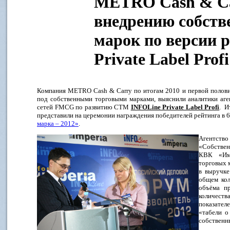
METRO Cash & Ca
внедрению собств
марок по версии 
Private Label Profi
Компания METRO Cash & Carry по итогам 2010 и первой полови
под собственными торговыми марками, выяснили аналитики аге
сетей FMCG по развитию СТМ
INFOLine Private Label Profi
. И
представили на церемонии награждения победителей рейтинга в 
марка – 2012»
.
Агентст
«Собствен
КВК «Имп
торговых 
в выручке
общем кол
объёма п
количест
показате
«табели о
собственн