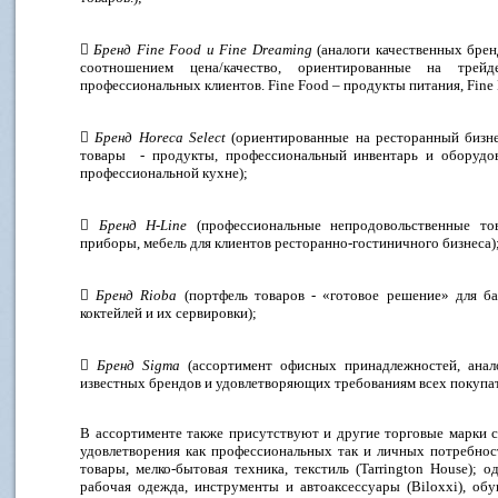

Бренд Fine Food и Fine Dreaming
(аналоги качественных брен
соотношением цена/качество, ориентированные на трей
профессиональных клиентов. Fine Food – продукты питания, Fine 

Бренд Horeca Select
(ориентированные на ресторанный бизне
товары - продукты, профессиональный инвентарь и оборудова
профессиональной кухне);

Бренд H-Line
(профессиональные непродовольственные това
приборы, мебель для клиентов ресторанно-гостиничного бизнеса)

Бренд Rioba
(портфель товаров - «готовое решение» для б
коктейлей и их сервировки);

Бренд Sigma
(ассортимент офисных принадлежностей, анал
известных брендов и удовлетворяющих требованиям всех покупа
В ассортименте также присутствуют и другие торговые марки с
удовлетворения как профессиональных так и личных потребност
товары, мелко-бытовая техника, текстиль (Tarrington House); од
рабочая одежда, инструменты и автоаксессуары (Biloxxi), обу