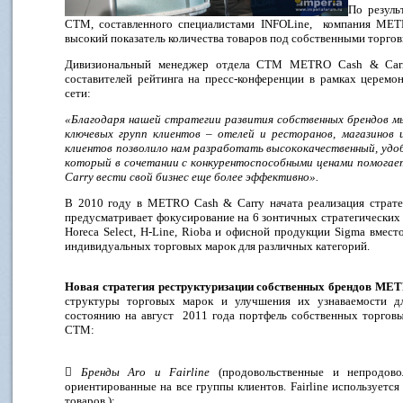
По резуль
СТМ, составленного специалистами INFOLine, компания MET
высокий показатель количества товаров под собственными торго
Дивизиональный менеджер отдела СТМ METRO Cash & Ca
составителей рейтинга на пресс-конференции в рамках церемо
сети:
«Благодаря нашей стратегии развития собственных брендов м
ключевых групп клиентов – отелей и ресторанов, магазинов 
клиентов позволило нам разработать высококачественный, уд
который в сочетании с конкурентоспособными ценами помога
Carry вести свой бизнес еще более эффективно».
В 2010 году в METRO Cash & Carry начата реализация страте
предусматривает фокусирование на 6 зонтичных стратегических бр
Horeca Select, H-Line, Rioba и офисной продукции Sigma вмес
индивидуальных торговых марок для различных категорий.
Новая стратегия реструктуризации собственных брендов ME
структуры торговых марок и улучшения их узнаваемости д
состоянию на август 2011 года портфель собственных торгов
СТМ:

Бренды Aro и Fairline
(продовольственные и непродовол
ориентированные на все группы клиентов. Fairline используетс
товаров.);