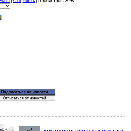
ечати
|
Отправить
| Просмотров: 2099 |
до