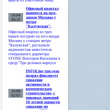
выйти из убыточной зоны,
Офисный квартал
появится на юго-
10.04
западе Москвы у
06:33
метро
"Калужская".
Офисный квартал из трех
башен построят на юго-западе
Москвы у станции метро
"Калужская", рассказала
журналистам заместитель
генерального директора
STONE Виктория Васильева в
среду."Три деловых корпуса
INFOLine три года
подряд фиксирует
снижение
активности в
коммерческом
10.04
строительстве, с
02:03
пиковых значений
10 летней давности
снижение по