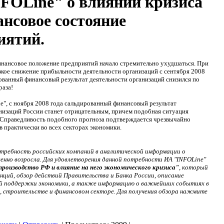
FOLine" о влиянии кризиса
ансовое состояние
иятий.
инансовое положение предприятий начало стремительно ухудшаться. При
зкое снижение прибыльности деятельности организаций с сентября 2008
ированный финансовый результат деятельности организаций снизился по
раза!
", с ноября 2008 года сальдированный финансовый результат
низаций России станет отрицательным, причем подобная ситуация
а. Справедливость подобного прогноза подтверждается чрезвычайно
 практически во всех секторах экономики.
потребность российских компаний в аналитической информации о
нно возросла. Для удовлетворения данной потребности ИА "INFOLine"
оизводство РФ и влияние на него экономического кризиса"
, который
нций, обзор действий Правительства и Банка России, описание
ой поддержки экономики, а также информацию о важнейших событиях в
 строительстве и финансовом секторе. Для получения обзора нажмите