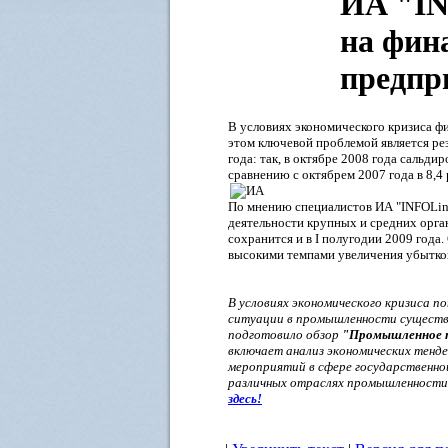
ИА "IN
на фин
предпр
В условиях экономического кризиса ф
этом ключевой проблемой является ре
года: так, в октябре 2008 года сальд
сравнению с октябрем 2007 года в 8,4 
По мнению специалистов ИА "INFOLine
деятельности крупных и средних орга
сохранится и в I полугодии 2009 год
высокими темпами увеличения убытков
В условиях экономического кризиса 
ситуации в промышленности существе
подготовило обзор
"Промышленное пр
включает анализ экономических тенде
мероприятий в сфере государственн
различных отраслях промышленности,
здесь!