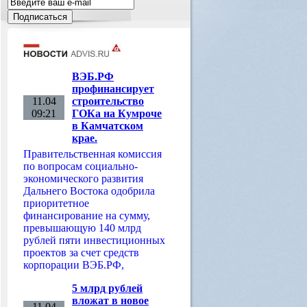
ВЭБ.РФ
профинансирует
11.04
строительство
09:21
ГОКа на Кумроче
в Камчатском
крае.
Правительственная комиссия
по вопросам социально-
экономического развития
Дальнего Востока одобрила
приоритетное
финансирование на сумму,
превышающую 140 млрд
рублей пяти инвестиционных
проектов за счет средств
корпорации ВЭБ.РФ,
5 млрд рублей
вложат в новое
11.04