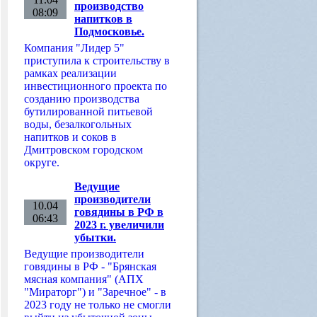
производство
08:09
напитков в
Подмосковье.
Компания "Лидер 5"
приступила к строительству в
рамках реализации
инвестиционного проекта по
созданию производства
бутилированной питьевой
воды, безалкогольных
напитков и соков в
Дмитровском городском
округе.
Ведущие
производители
10.04
говядины в РФ в
06:43
2023 г. увеличили
убытки.
Ведущие производители
говядины в РФ - "Брянская
мясная компания" (АПХ
"Мираторг") и "Заречное" - в
2023 году не только не смогли