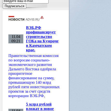
ВЭБ.РФ
профинансирует
11.04
строительство
09:21
ГОКа на Кумроче
в Камчатском
крае.
Правительственная комиссия
по вопросам социально-
экономического развития
Дальнего Востока одобрила
приоритетное
финансирование на сумму,
превышающую 140 млрд
рублей пяти инвестиционных
проектов за счет средств
корпорации ВЭБ.РФ,
5 млрд рублей
вложат в новое
11.04