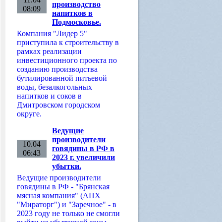
производство
08:09
напитков в
Подмосковье.
Компания "Лидер 5"
приступила к строительству в
рамках реализации
инвестиционного проекта по
созданию производства
бутилированной питьевой
воды, безалкогольных
напитков и соков в
Дмитровском городском
округе.
Ведущие
производители
10.04
говядины в РФ в
06:43
2023 г. увеличили
убытки.
Ведущие производители
говядины в РФ - "Брянская
мясная компания" (АПХ
"Мираторг") и "Заречное" - в
2023 году не только не смогли