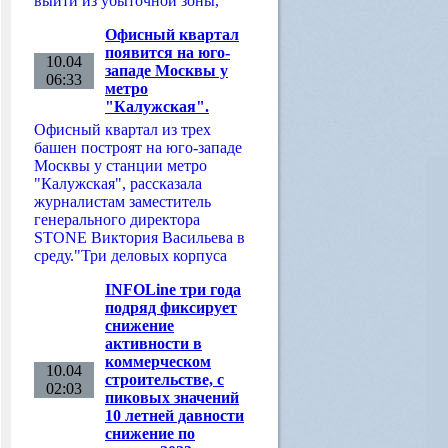
выйти из убыточной зоны,
Офисный квартал
появится на юго-
10.04
западе Москвы у
06:33
метро
"Калужская".
Офисный квартал из трех
башен построят на юго-западе
Москвы у станции метро
"Калужская", рассказала
журналистам заместитель
генерального директора
STONE Виктория Васильева в
среду."Три деловых корпуса
INFOLine три года
подряд фиксирует
снижение
активности в
коммерческом
10.04
строительстве, с
02:03
пиковых значений
10 летней давности
снижение по