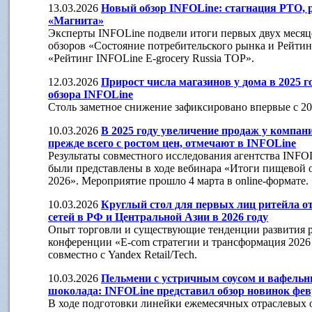
13.03.2026
Новый обзор INFOLine: стагнация РТО, 
«Магнита»
Эксперты INFOLine подвели итоги первых двух месяце
обзоров «Состояние потребительского рынка и Рейти
«Рейтинг INFOLine E-grocery Russia TOP».
12.03.2026
Прирост числа магазинов у дома в 2025 г
обзора INFOLine
Столь заметное снижение зафиксировано впервые с 20
10.03.2026
В 2025 году увеличение продаж у компан
прежде всего с ростом цен, отмечают в INFOLine
Результаты совместного исследования агентства INFO
были представлены в ходе вебинара «Итоги пищевой о
2026». Мероприятие прошло 4 марта в online-формате.
10.03.2026
Круглый стол для первых лиц ритейла о
сетей в РФ и Центральной Азии в 2026 году
Опыт торговли и существующие тенденции развития р
конференции «E-com стратегии и трансформация 2026
совместно с Yandex Retail/Tech.
10.03.2026
Пельмени с устричным соусом и вафельн
шоколада: INFOLine представил обзор новинок фев
В ходе подготовки линейки ежемесячных отраслевых 