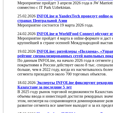
Мероприятие пройдет 3 апреля 2026 года в JW Marriott 
совместно с IT Park Uzbekistan.
25.02.2026
INFOLine и YandexTech проведут online-
странах Центральной Азии
Мероприятие состоится 19 марта 2026 года.
24.02.2026
INFOLine и WorldFood Connect обсудят ит
Мероприятие пройдет 4 марта в online-формате и даст
крупнейшей в стране осенней Международной выстав
19.02.2026
INFOLine: ритейлеры «Полдома», «Упра
рейтинг специализированных сетей напольных по
По данным INFOLine, на начало 2026 года в сегменте
покрытиями в России действует около 8 тыс. специал
больше, чем в 2022 году, когда их насчитывалось боле
сегмента приходится около 700 торговых объектов.
18.02.2026
Эксперты INFOLine фиксируют рекордны
Казахстане за последние 5 лет
В 2025 году рынок торговой недвижимости Казахстана
объемы ввода и инвестиций достигли рекордных значе
этом, несмотря на сохраняющееся доминирование раз
развитие сегмента все заметнее выходит и за их преде