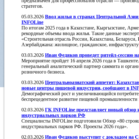
предназначен для профессионалов отрасли — производ
стратегов.
05.03.2026
Ввод жилья в странах Центральной Азии 
INFOLine
По итогам 2025 года в Казахстане, Кыргызстане, Арм
рекордные объемы ввода жилья. Такие данные эксперт
«Строительная отрасль России, Казахстана, Беларуси,
Азербайджана: жилищное, гражданское, инфраструкту
03.03.2026
Иван Федяков проведет ритейл-сессию н
Мероприятие пройдет 16 апреля 2026 года в Ташкенте
генеральный аналитический партнер саммита и органи
розничного бизнеса.
03.03.2026
Центральноазиатский аппетит: Казахста
новые центры пищевой индустрии, сообщают в IN
Демографический рост и увеличивающийся потребите
беспрецедентное развитие пищевой промышленности в
02.03.2026
ГК INFOLine представляет новый обзор 
индустриальных парков РФ
Cпециалисты INFOLine подготовили Обзор «80 строя
индустриальных парков РФ. Проекты 2026 года».
02.03.2026
Иван Федяков выступит с докладом на Ce