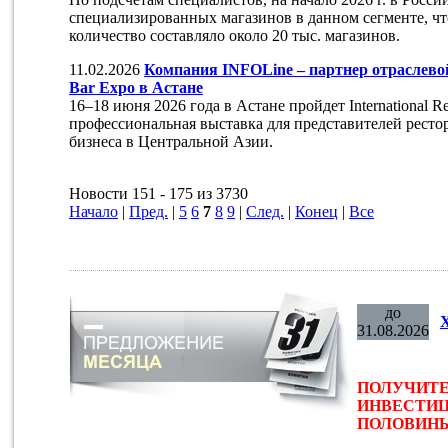
специализированных магазинов в данном сегменте, что
количество составляло около 20 тыс. магазинов.
11.02.2026
Компания INFOLine – партнер отраслевой 
Bar Expo в Астане
16–18 июня 2026 года в Астане пройдет International Re
профессиональная выставка для представителей ресто
бизнеса в Центральной Азии.
Новости 151 - 175 из 3730
Начало
|
Пред.
|
5
6
7
8
9
|
След.
|
Конец
|
Все
до
31.08.2026
ПОЛУЧИТЕ
ИНВЕСТИЦ
ПОЛОВИНЫ 