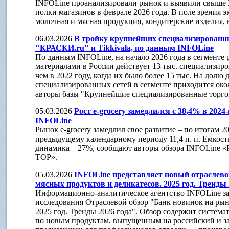
INFOLine проанализировали рынок и выявили свыше 
полки магазинов в феврале 2026 года. В поле зрения 
молочная и мясная продукция, кондитерские изделия, 
06.03.2026
В тройку крупнейших специализирован
"КРАСКИ.ru" и Tikkivala, по данным INFOLine
По данным INFOLine, на начало 2026 года в сегменте
материалами в России действует 13 тыс. специализир
чем в 2022 году, когда их было более 15 тыс. На долю
специализированных сетей в сегменте приходится око
авторы базы "Крупнейшие специализированные торгов
05.03.2026
Рост e-grocery замедлился с 38,4% в 2024-
INFOLine
Рынок e-grocery замедлил свое развитие – по итогам 2
предыдущему календарному периоду 11,4 п. п. Емкость
динамика – 27%, сообщают авторы обзора INFOLine «Р
TOP».
05.03.2026
INFOLine представляет новый отраслево
мясных продуктов и деликатесов. 2025 год. Тренды 
Информационно-аналитическое агентство INFOLine з
исследования Отраслевой обзор "Банк новинок на рын
2025 год. Тренды 2026 года". Обзор содержит систем
по новым продуктам, выпущенным на российский и за