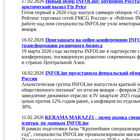
17.02.2026
Новый обзор INFOLine: оптимизм Росстат
арктический выход Fix Price
Готов первый в 2026 году выпуск саммари обзоров «С
Рейтинг торговых сетей FMCG России» и «Рейтинг INF
работе над ним специалисты INFOLine учли некоторые
января.
16.02.2026
Приглашаем на online-конференцию INFO
трансформации розничного бизнеса
19 марта 2026 года эксперты INFOLine в партнерстве с
конференцию, посвященную развитию современных фо
и странах Центральной Азии.
16.02.2026
INFOLine представила февральский обзо
России
Аналитическая группа INFOLine выпустила краткий о
общественного питания" по итогам января – февраля 2
замедление динамики отрасли: в IV квартале 2025 год
ценах против 12% годом ранее, а инфляция по отдель
30%.
11.02.2026
KERAMA MARAZZI - лидер рынка специа
плитки, по данным INFOLine
В рамках подготовки базы "Крупнейшие специализир
год", специалисты INFOLine проанализировали магаз
По подсчетам специалистов, на начало 2026 г. в России