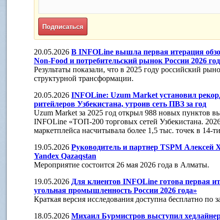
20.05.2026
В INFOLine вышла первая итерация обзо
Non-Food и потребительский рынок России 2026 го
Результаты показали, что в 2025 году российский рыно
структурной трансформации.
20.05.2026
INFOLine: Uzum Market установил рекор
ритейлеров Узбекистана, утроив сеть ПВЗ за год
Uzum Market за 2025 год открыл 988 новых пунктов вы
INFOLine «ТОП-200 торговых сетей Узбекистана. 2026 
маркетплейса насчитывала более 1,5 тыс. точек в 14-т
19.05.2026
Руководитель и партнер TSPM Алексей Х
Yandex Qazaqstan
Мероприятие состоится 26 мая 2026 года в Алматы.
19.05.2026
Для клиентов INFOLine готова первая ит
угольная промышленность России 2026 года»
Краткая версия исследования доступна бесплатно по з
18.05.2026
Михаил Бурмистров выступил хедлайнер