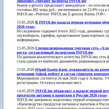
динамику, считают эксперты INFOLine
Рынок e-grocery продолжает замедляться – по итогам 
составил 482 млрд руб., увеличившись на 23,9% год к 
INFOLine «Рейтинг INFOLine E-grocery Russia TOP».
15.05.2026
В INFOLine вышла первая итерация обзо
2026 года»
Исследование содержит итоги 2025 года, динамику гр
грузооборота, тарифов, кредитования транспортных 
информацию.
15.05.2026
Специализированная торговая сеть «Ала
роста, составленный экспертами INFOLine
По данным аналитического агентства INFOLine, сеть
стала одним из наиболее динамично развивающихся иг
15.05.2026
Юрий Бадер-Баер, руководитель по ком
компании Sulpak войдет в состав спикеров воркшо
Мероприятие состоится 26 мая 2026 года в Алматы. У
регистрации. Осталось несколько мест.
14.05.2026
INFOLine объявляет о выходе первой ите
продуктов питания и напитков в России 2026 года»
INFOLine завершило подготовку первой итерации еже
«Производство продуктов питания и напитков в Росси
итоги 2025 года: проанализированы основные показат