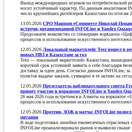
Выход международных игроков на потребительский ры
носит устойчивый характер. По данным аналитиков IN
число крупнейших ритейлеров Казахстана по итогам 2
13.05.2026
CPO Magnum eCommerce Николай Попандо
встречи, организованной INFOLine и Yandex Qazaqs
Продолжаем знакомство со спикерами воркшопа «Циф
процессов и использование искусственного интеллект
12.05.2026
Локальный маркетплейс Teez вошел в ре
новых ПВЗ в Казахстане за год
Teez — локальный маркетплейс Казахстана, вышедший 
короткий срок успевший заявить о себе благодаря биз
доставку за один день. Согласно данным INFOLine, за
пунктов выдачи заказов, суммарно в ее активе на сего
12.05.2026
Председатель наблюдательного совета F
примет участие в воркшопе INFOLine и Yandex Qaz
26 мая 2026 года встретимся в Алматы на воркшопе «
процессов и использование искусственного интеллект
12.05.2026
Протеин, ЗОЖ и матча: INFOLine подвел
питания
В ходе подготовки линейки ежемесячных отраслевых 
INFOLine проанализировали рынок и выявили свыше 