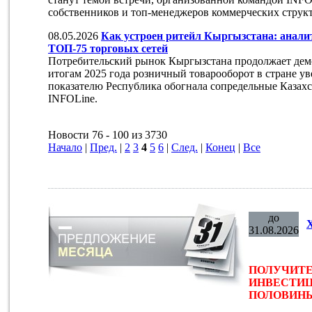
собственников и топ-менеджеров коммерческих структ
08.05.2026
Как устроен ритейл Кыргызстана: анали
ТОП-75 торговых сетей
Потребительский рынок Кыргызстана продолжает демо
итогам 2025 года розничный товарооборот в стране ув
показателю Республика обогнала сопредельные Казахс
INFOLine.
Новости 76 - 100 из 3730
Начало
|
Пред.
|
2
3
4
5
6
|
След.
|
Конец
|
Все
до
31.08.2026
ПОЛУЧИТЕ
ИНВЕСТИЦ
ПОЛОВИНЫ 