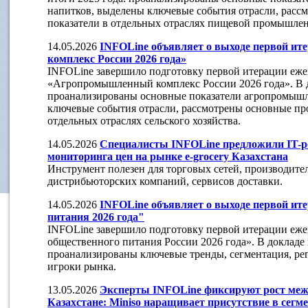
напитков, выделены ключевые события отрасли, расс
показатели в отдельных отраслях пищевой промышлен
14.05.2026
INFOLine объявляет о выходе первой и
комплекс России 2026 года»
INFOLine завершило подготовку первой итерации еже
«Агропромышленный комплекс России 2026 года». В д
проанализированы основные показатели агропромышл
ключевые события отрасли, рассмотрены основные пр
отдельных отраслях сельского хозяйства.
14.05.2026
Специалисты INFOLine предложили IT-р
мониторинга цен на рынке e-grocery Казахстана
Инструмент полезен для торговых сетей, производите
дистрибьюторских компаний, сервисов доставки.
14.05.2026
INFOLine объявляет о выходе первой ит
питания 2026 года"
INFOLine завершило подготовку первой итерации еже
общественного питания России 2026 года». В докладе 
проанализированы ключевые тренды, сегментация, ре
игроки рынка.
13.05.2026
Эксперты INFOLine фиксируют рост меж
Казахстане: Miniso наращивает присутствие в сегме