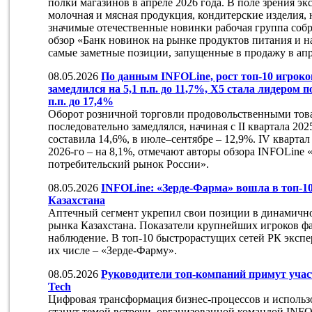
полки магазинов в апреле 2026 года. В поле зрения э
молочная и мясная продукция, кондитерские изделия, 
значимые отечественные новинки рабочая группа соб
обзор «Банк новинок на рынке продуктов питания и 
самые заметные позиции, запущенные в продажу в апр
08.05.2026
По данным INFOLine, рост топ-10 игрок
замедлился на 5,1 п.п. до 11,7%, Х5 стала лидером п
п.п. до 17,4%
Оборот розничной торговли продовольственными то
последовательно замедлялся, начиная с II квартала 20
составила 14,6%, в июле–сентябре – 12,9%. IV квартал 
2026-го – на 8,1%, отмечают авторы обзора INFOLine 
потребительский рынок России».
08.05.2026
INFOLine: «Зерде-Фарма» вошла в топ-1
Казахстана
Аптечный сегмент укрепил свои позиции в динамичн
рынка Казахстана. Показатели крупнейших игроков ф
наблюдение. В топ-10 быстрорастущих сетей РК эксп
их числе – «Зерде-Фарму».
08.05.2026
Руководители топ-компаний примут учас
Tech
Цифровая трансформация бизнес-процессов и использ
станут темой встречи, организованной командой INFOL