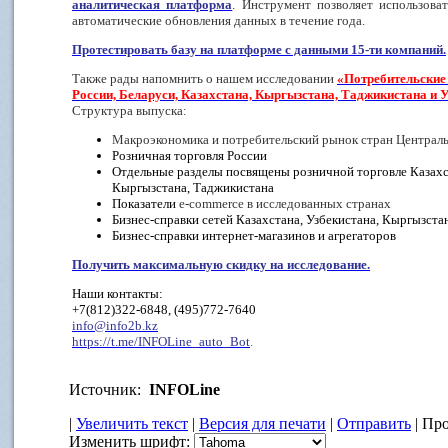
аналитическая платформа
. Инструмент позволяет использова
автоматические обновления данных в течение года.
Протестировать базу на платформе с данными 15-ти компаний.
Также рады напомнить о нашем исследовании
«Потребительские
России, Беларуси, Казахстана, Кыргызстана, Таджикистана и У
Структура выпуска:
Макроэкономика и потребительский рынок стран Централ
Розничная торговля России
Отдельные разделы посвящены розничной торговле Казахст
Кыргызстана, Таджикистана
Показатели
e
-
commerce
в исследованных странах
Бизнес-справки сетей Казахстана, Узбекистана, Кыргызста
Бизнес-справки интернет-магазинов и агрегаторов
Получить максимальную скидку на исследование.
Наши контакты:
+7(812)322-6848, (495)772-7640
info@info2b.kz
https://t.me/INFOLine_auto_Bot
.
Источник:
INFOLine
|
Увеличить текст
|
Версия для печати
|
Отправить
| Про
Изменить шрифт: