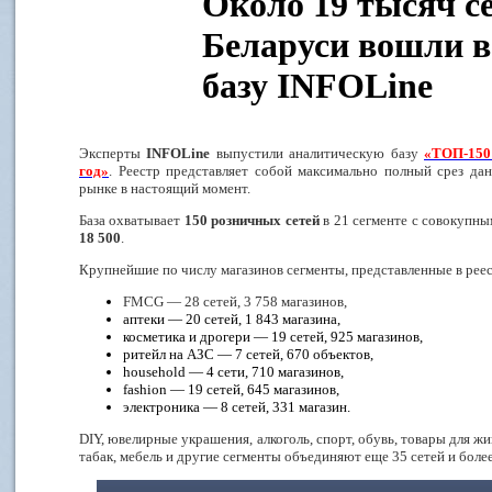
Около 19 тысяч с
Беларуси вошли в
базу INFOLine
Эксперты
INFOLine
выпустили аналитическую базу
«ТОП-150 
год»
. Реестр представляет собой максимально полный срез да
рынке в настоящий момент.
База охватывает
150 розничных сетей
в 21 сегменте с совокупн
18 500
.
Крупнейшие по числу магазинов сегменты, представленные в реес
FMCG — 28 сетей, 3 758 магазинов,
аптеки — 20 сетей, 1 843 магазина,
косметика и дрогери — 19 сетей, 925 магазинов,
ритейл на АЗС — 7 сетей, 670 объектов,
household — 4 сети, 710 магазинов,
fashion — 19 сетей, 645 магазинов,
электроника — 8 сетей, 331 магазин.
DIY, ювелирные украшения, алкоголь, спорт, обувь, товары для ж
табак, мебель и другие сегменты объединяют еще 35 сетей и боле