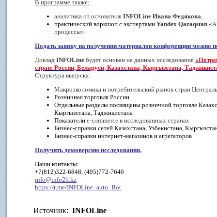
В программе также:
аналитика от основателя
INFOLine
Ивана Федякова
,
практический воркшоп с экспертами
Yandex
Qazaqstan
«А
процессы».
Подать заявку на получении материалов конференции можно п
Доклад
INFOLine
будет основан на данных исследования
«Потре
стран: России, Беларуси, Казахстана, Кыргызстана, Таджикист
Структура выпуска:
Макроэкономика и потребительский рынок стран Централ
Розничная торговля России
Отдельные разделы посвящены розничной торговле Казахст
Кыргызстана, Таджикистана
Показатели
e
-
commerce
в исследованных странах
Бизнес-справки сетей Казахстана, Узбекистана, Кыргызста
Бизнес-справки интернет-магазинов и агрегаторов
Получить демоверсию исследования.
Наши контакты:
+7(812)322-6848, (495)772-7640
info@info2b.kz
https://t.me/INFOLine_auto_Bot
.
Источник:
INFOLine