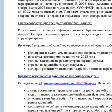
переориентацию части грузопотоков. В 2026 году давление 
январе–марте 2026 года погрузка на сети ОАО «РЖД» снизилась на
до 600,2 млрд тарифных т-км. При этом отмечается рост эксп
сохранение спроса на перевозки отдельных номенклатур, включая
Системообразующие тренды транспортной отрасли
Рост стоимости перевозок и финансирования. Ограничения жел
модели. Перераспределение грузопотоков между видами транс
структуры грузов.
Во второй итерации обзора буду представлены следующие разд
расширенные материалы по железнодорожному транспор
показатели вагоноремонта по итогам 2025 года
тренды, влияющие на развитие транспортной отрасли
справки по крупнейшим судовладельцам
сценарии развития транспортной отрасли, прогнозы перево
Краткую версию исследования можно запросить здесь.
Исследование
«Транспортная отрасль РФ 2026 года»
. Цели раб
анализ состояния и перспектив развития транспортной отра
видам транспорта (железнодорожный, водный, автомобил
описание важнейших событий в транспортной отрасли в ра
рынка, компаний;
формирование рейтинга железнодорожных компаний по об
парку в управлении, рейтинга портов по грузообороту, ре