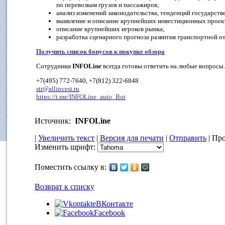
по перевозкам грузов и пассажиров;
анализ изменений законодательства, тенденций государств
выявление и описание крупнейших инвестиционных проект
описание крупнейших игроков рынка;
разработка сценарного прогноза развития транспортной от
Получить список бонусов к покупке обзора
Сотрудники
INFOLine
всегда готовы ответить на любые вопросы.
+7(495) 772-7640, +7(812) 322-6848
str@allinvest.ru
https://t.me/INFOLine_auto_Bot
Источник:
INFOLine
|
Увеличить текст
|
Версия для печати
|
Отправить
| Про
Изменить шрифт:
Поместить ссылку в:
Возврат к списку
ВКонтакте
Facebook