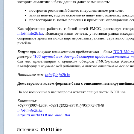
которого аналитика и базы данных дают возможность:
построить розничный бизнес в перспективном регионе;
занять новую, еще не освоенную нишу вне столичных локаци
протестировать новые решения и применить оправдавшие себя
Как эффективно работать с базой сетей FMCG, расскажут специ
info@info2b.kz
. Используя наши отчеты, участники рынка находя
сокращают время на поиск партнеров, выстраивают стратегию про
ритейла.
Бонус:
при покупке комплексного предложения – базы
"ТОП-150 т
реестра
"100 крупнейших дистрибьюторов продовольственных т
для вас презентацию с кратким обзором FMCG-рынка Казахст
платформу и научим с ней работать, а также ответим на все возн
Напишите нам:
info@info2b.kz
Демоверсию в новом формате базы с описанием пяти крупнейших
На все возникшие у вас вопросы ответят специалисты INFOLine.
Контакты:
+7(777)097-4209, +7(812)322-6848, (495)772-7640
info@info2b.kz
https://t.me/INFOLine_auto_Bot
Источник:
INFOLine