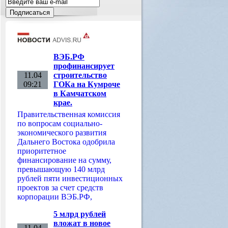
ВЭБ.РФ
профинансирует
11.04
строительство
09:21
ГОКа на Кумроче
в Камчатском
крае.
Правительственная комиссия
по вопросам социально-
экономического развития
Дальнего Востока одобрила
приоритетное
финансирование на сумму,
превышающую 140 млрд
рублей пяти инвестиционных
проектов за счет средств
корпорации ВЭБ.РФ,
5 млрд рублей
вложат в новое
11.04