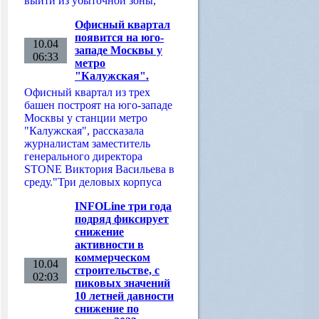
выйти из убыточной зоны,
Офисный квартал
появится на юго-
10.04
западе Москвы у
06:33
метро
"Калужская".
Офисный квартал из трех
башен построят на юго-западе
Москвы у станции метро
"Калужская", рассказала
журналистам заместитель
генерального директора
STONE Виктория Васильева в
среду."Три деловых корпуса
INFOLine три года
подряд фиксирует
снижение
активности в
коммерческом
10.04
строительстве, с
02:03
пиковых значений
10 летней давности
снижение по