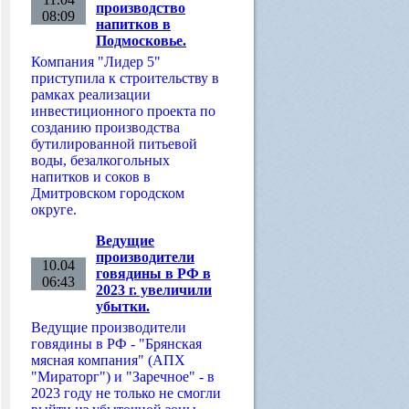
производство
08:09
напитков в
Подмосковье.
Компания "Лидер 5"
приступила к строительству в
рамках реализации
инвестиционного проекта по
созданию производства
бутилированной питьевой
воды, безалкогольных
напитков и соков в
Дмитровском городском
округе.
Ведущие
производители
10.04
говядины в РФ в
06:43
2023 г. увеличили
убытки.
Ведущие производители
говядины в РФ - "Брянская
мясная компания" (АПХ
"Мираторг") и "Заречное" - в
2023 году не только не смогли