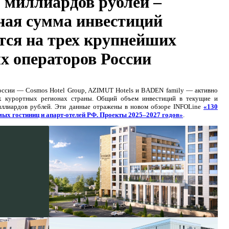
0 миллиардов рублей –
ная сумма инвестиций
тся на трех крупнейших
х операторов России
оссии — Cosmos Hotel Group, AZIMUT Hotels и BADEN family — активно
х курортных регионах страны. Общий объем инвестиций в текущие и
ллиардов рублей. Эти данные отражены в новом обзоре INFOLine
«130
ых гостиниц и апарт-отелей РФ. Проекты 2025–2027 годов»
.