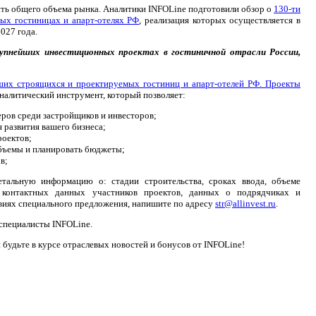
ть общего объема рынка. Аналитики INFOLine подготовили обзор о
130-ти
ых гостиницах и апарт-отелях РФ
, реализация которых осуществляется в
027 года.
упнейших инвестиционных проектах в гостиничной отрасли России,
их строящихся и проектируемых гостиниц и апарт-отелей РФ. Проекты
налитический инструмент, который позволяет:
еров среди застройщиков и инвесторов;
 развития вашего бизнеса;
роектов;
бъемы и планировать бюджеты;
в;
тальную информацию о: стадии строительства, сроках ввода, объеме
 контактных данных участников проектов, данных о подрядчиках и
виях специального предложения, напишите по адресу
str@allinvest.ru
.
 специалисты INFOLine.
 будьте в курсе отраслевых новостей и бонусов от INFOLine!