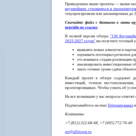
Приведенные выше проекты — малая час
крупнейших строящихся и проектируем
текущем времени или запланирована до 2
Скачайте файл с данными о пяти кр
перейдя по ссылке
.
В полной версии обзора
"130 Крупнейш
2025-2027 годов"
вы получите готовый а
выявлять новых клиентов и партн
оценивать потенциал регионов для
отслеживать стадии реализации п
анализировать инвестиционные о
знать точные сроки сдачи объекто
Каждый проект в обзоре содержит де
инвестиций, точном местоположении,
проектировщиках. Чтобы узнать об усло
На все возникшие у вас вопросы ответят
Подписывайтесь на наш
Telegram-канал
и
Контакты:
+7 (812) 322-68-48, +7 (495) 772-76-40
str@allinvest.ru