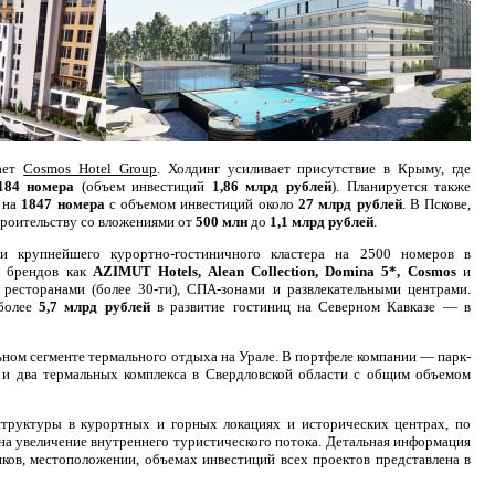
ает
Cosmos Hotel Group
. Холдинг усиливает присутствие в Крыму, где
184 номера
(объем инвестиций
1,86 млрд
рублей
). Планируется также
о на
1847 номера
с объемом инвестиций около
27 млрд рублей
. В Пскове,
троительству со вложениями от
500 млн
до
1,1 млрд рублей
.
 крупнейшего курортно-гостиничного кластера на 2500 номеров в
х брендов как
AZIMUT Hotels, Alean Collection, Domina 5*, Cosmos
и
ресторанами (более 30-ти), СПА-зонами и развлекательными центрами.
 более
5,7 млрд рублей
в развитие гостиниц на Северном Кавказе — в
ном сегменте термального отдыха на Урале. В портфеле компании — парк-
 и два термальных комплекса в Свердловской области с общим объемом
структуры в курортных и горных локациях и исторических центрах, по
 на увеличение внутреннего туристического потока. Детальная информация
ников, местоположении, объемах инвестиций всех проектов представлена в