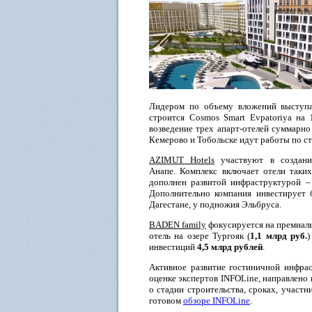
Лидером по объему вложений выступ
строится Cosmos Smart Evpatoriya на
возведение трех апарт-отелей суммарн
Кемерово и Тобольске идут работы по с
AZIMUT Hotels
участвуют в создании
Анапе. Комплекс включает отели таки
дополнен развитой инфраструктурой – 
Дополнительно компания инвестирует
Дагестане, у подножия Эльбруса.
BADEN family
фокусируется на премиаль
отель на озере Тургояк (
1,1 млрд руб.
)
инвестиций
4,5 млрд рублей
.
Активное развитие гостиничной инфра
оценке экспертов INFOLine, направлено
о стадии строительства, сроках, участ
готовом
обзоре INFOLine
.