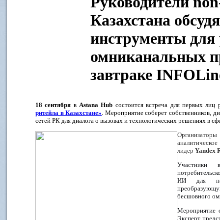
Руководители non-
Казахстана обсудя
инструменты для 
омниканальных пр
завтраке INFOLin
18 сентября
в
Astana
Hub
состоится встреча для первых лиц 
ритейла в Казахстане»
. Мероприятие соберет собственников, д
сетей РК для диалога о вызовах и технологических решениях в сфе
Организато
аналитическо
лидер
Yandex R
Участники в
потребительско
ИИ для пов
преобразующ
бесшовного ом
Мероприятие 
Эксперт
предс