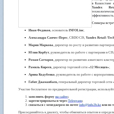
в Казахстане 
Yandex Ret
технологич
эффективность
Спикеры встре
Иван Федяков
, основатель
INFOLine
;
Александра Санчес-Перес
, CBDO CIS,
Yandex Retail /Tec
Мария Маркова
, директор по росту и развитию партнеро
Юлия Корбут
, руководитель по работе с партнерами в CIS
Роман Саттаров
, директор по развитию азиатского класте
Рамиль Киреев
, директор торговой сети
«12 Месяцев»
;
Арина Кодубенко
, руководитель по работе с корпоративн
Габит Джаманбаев,
генеральный директор торговой сети
Участие бесплатное по предварительной регистрации, используй
заполнить форму
на сайте
;
зарегистрироваться через
Telegram
;
связаться с менеджером по почте
info@info2b.kz
или по т
Присоединяйтесь к диалогу, чтобы обменяться опытом и определит