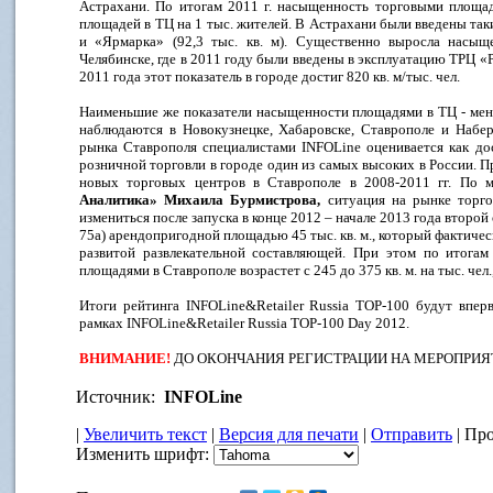
Астрахани. По итогам 2011 г. насыщенность торговыми площад
площадей в ТЦ на 1 тыс. жителей. В Астрахани были введены таки
и «Ярмарка» (92,3 тыс. кв. м). Существенно выросла насы
Челябинске, где в 2011 году были введены в эксплуатацию ТРЦ «
2011 года этот показатель в городе достиг 820 кв. м/тыс. чел.
Наименьшие же показатели насыщенности площадями в ТЦ - менее
наблюдаются в Новокузнецке, Хабаровске, Ставрополе и Набе
рынка Ставрополя специалистами INFOLine оценивается как дос
розничной торговли в городе один из самых высоких в России. П
новых торговых центров в Ставрополе в 2008-2011 гг. По
Аналитика» Михаила Бурмистрова,
ситуация на рынке торг
измениться после запуска в конце 2012 – начале 2013 года второ
75а) арендопригодной площадью 45 тыс. кв. м., который фактиче
развитой развлекательной составляющей. При этом по итога
площадями в Ставрополе возрастет с 245 до 375 кв. м. на тыс. чел.
Итоги рейтинга INFOLine&Retailer Russia TOP-100 будут впер
рамках INFOLine&Retailer Russia TOP-100 Day 2012.
ВНИМАНИЕ!
ДО ОКОНЧАНИЯ РЕГИСТРАЦИИ НА МЕРОПРИЯ
Источник:
INFOLine
|
Увеличить текст
|
Версия для печати
|
Отправить
| Про
Изменить шрифт: