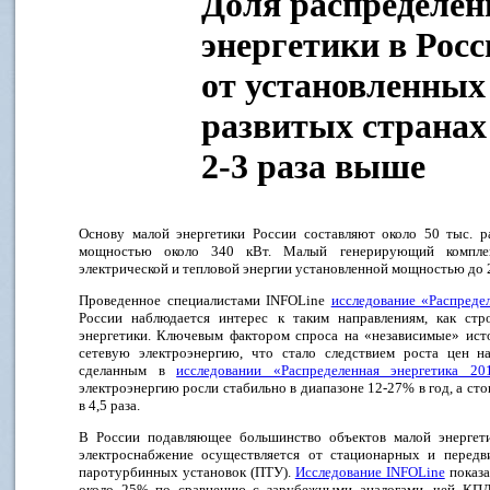
Доля распределен
энергетики в Рос
от установленных
развитых странах 
2-3 раза выше
Основу малой энергетики России составляют около 50 тыс. р
мощностью около 340 кВт. Малый генерирующий компле
электрической и тепловой энергии установленной мощностью до
Проведенное специалистами INFOLine
исследование «Распреде
России наблюдается интерес к таким направлениям, как стро
энергетики. Ключевым фактором спроса на «независимые» исто
сетевую электроэнергию, что стало следствием роста цен на
сделанным в
исследовании «Распределенная энергетика 20
электроэнергию росли стабильно в диапазоне 12-27% в год, а сто
в 4,5 раза.
В России подавляющее большинство объектов малой энергетик
электроснабжение осуществляется от стационарных и перед
паротурбинных установок (ПТУ).
Исследование INFOLine
показа
около 25% по сравнению с зарубежными аналогами, чей КПД