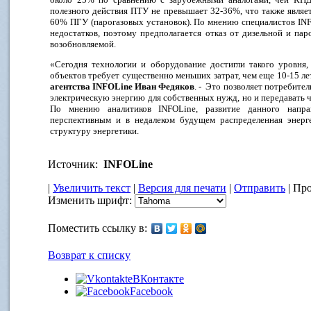
полезного действия ПТУ не превышает 32-36%, что также являе
60% ПГУ (парогазовых установок). По мнению специалистов IN
недостатков, поэтому предполагается отказ от дизельной и па
возобновляемой.
«Сегодня технологии и оборудование достигли такого уровня,
объектов требует существенно меньших затрат, чем еще 10-15 ле
агентства INFOLine Иван Федяков
. - Это позволяет потребите
электрическую энергию для собственных нужд, но и передавать ч
По мнению аналитиков INFOLine, развитие данного направ
перспективным и в недалеком будущем распределенная энерг
структуру энергетики.
Источник:
INFOLine
|
Увеличить текст
|
Версия для печати
|
Отправить
| Про
Изменить шрифт:
Поместить ссылку в:
Возврат к списку
ВКонтакте
Facebook