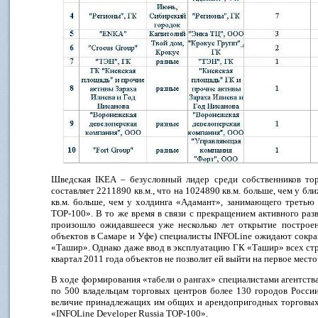
Шведская IKEA – безусловный лидер среди собственников то
составляет 2211890 кв.м., что на 1024890 кв.м. больше, чем у 
кв.м. больше, чем у холдинга «Адамант», занимающего третью 
TOP-100». В то же время в связи с прекращением активного ра
произошло ожидавшееся уже несколько лет открытие построен
объектов в Самаре и Уфе) специалисты INFOLine ожидают сокр
«Ташир». Однако даже ввод в эксплуатацию ГК «Ташир» всех ст
квартал 2011 года объектов не позволит ей выйти на первое место
В ходе формирования «табели о рангах» специалистами агентст
по 500 владельцам торговых центров более 130 городов Росс
величие принадлежащих им общих и арендопригодных торговых
«INFOLine Developer Russia TOP-100».