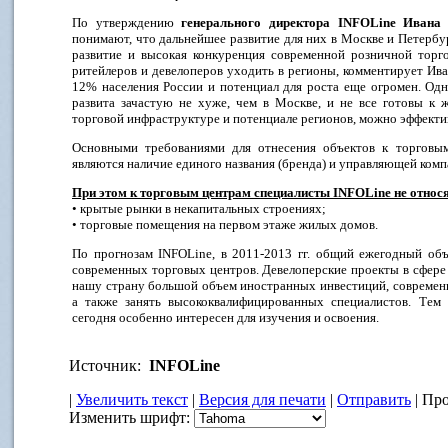
По утверждению
генерального директора INFOLine Ивана
понимают, что дальнейшее развитие для них в Москве и Петербу
развитие и высокая конкуренция современной розничной торго
ритейлеров и девелоперов уходить в регионы, комментирует Ива
12% населения России и потенциал для роста еще огромен. Од
развита зачастую не хуже, чем в Москве, и не все готовы к 
торговой инфраструктуре и потенциале регионов, можно эффект
Основными требованиями для отнесения объектов к торговы
являются наличие единого названия (бренда) и управляющей комп
При этом к торговым центрам специалисты INFOLine не относя
• крытые рынки в некапитальных строениях;
• торговые помещения на первом этаже жилых домов.
По прогнозам INFOLine, в 2011-2013 гг. общий ежегодный объе
современных торговых центров. Девелоперские проекты в сфере
нашу страну большой объем иностранных инвестиций, современн
а также занять высококвалифицированных специалистов. Тем
сегодня особенно интересен для изучения и освоения.
Источник:
INFOLine
|
Увеличить текст
|
Версия для печати
|
Отправить
| Про
Изменить шрифт: