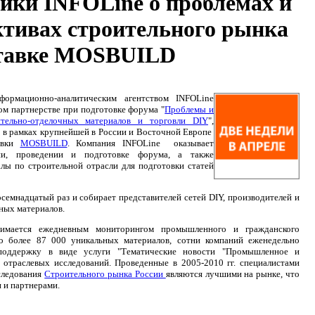
ики INFOLine о проблемах и
ктивах строительного рынка
тавке MOSBUILD
ормационно-аналитическим агентством INFOLine
ом партнерстве при подготовке форума "
Проблемы и
ительно-отделочных материалов и торговли DIY
",
а в рамках крупнейшей в России и Восточной Европе
тавки
MOSBUILD
. Компания INFOLine оказывает
ии, проведении и подготовке форума, а также
алы по строительной отрасли для подготовки статей
емнадцатый раз и собирает представителей сетей DIY, производителей и
ных материалов.
нимается ежедневным мониторингом промышленного и гражданского
но более 87 000 уникальных материалов, сотни компаний еженедельно
оддержку в виде услуги "Тематические новости "Промышленное и
е отраслевых исследований. Проведенные в 2005-2010 гг. специалистами
сследования
Строительного рынка России
являются лучшими на рынке, что
 и партнерами.