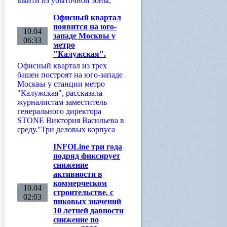
выйти из убыточной зоны,
Офисный квартал
появится на юго-
10.04
западе Москвы у
06:33
метро
"Калужская".
Офисный квартал из трех
башен построят на юго-западе
Москвы у станции метро
"Калужская", рассказала
журналистам заместитель
генерального директора
STONE Виктория Васильева в
среду."Три деловых корпуса
INFOLine три года
подряд фиксирует
снижение
активности в
коммерческом
10.04
строительстве, с
02:03
пиковых значений
10 летней давности
снижение по