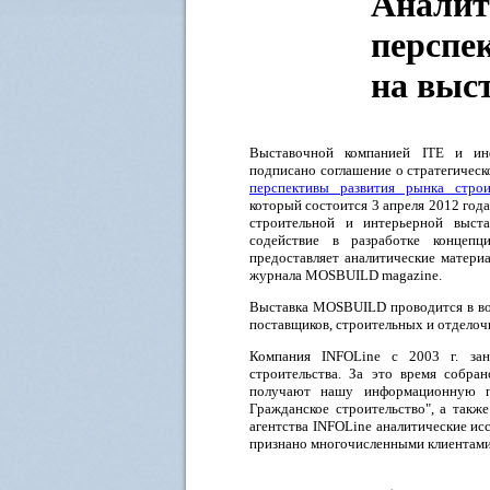
Аналит
перспе
на выс
Выставочной компанией ITE и инф
подписано соглашение о стратегическ
перспективы развития рынка стро
который состоится 3 апреля 2012 год
строительной и интерьерной выс
содействие в разработке концепц
предоставляет аналитические матери
журнала MOSBUILD magazine.
Выставка MOSBUILD проводится в вос
поставщиков, строительных и отделоч
Компания INFOLine c 2003 г. за
строительства. За это время собра
получают нашу информационную п
Гражданское строительство", а такж
агентства INFOLine аналитические и
признано многочисленными клиентами