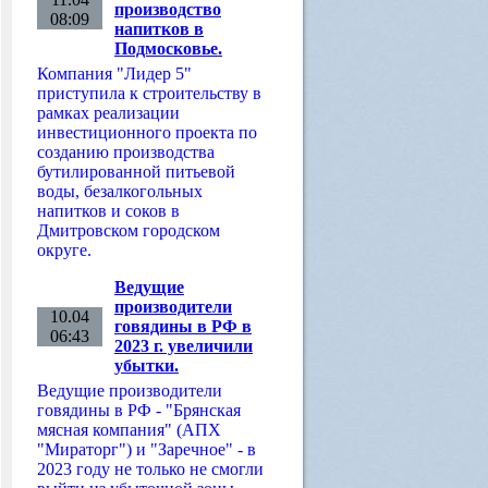
производство
08:09
напитков в
Подмосковье.
Компания "Лидер 5"
приступила к строительству в
рамках реализации
инвестиционного проекта по
созданию производства
бутилированной питьевой
воды, безалкогольных
напитков и соков в
Дмитровском городском
округе.
Ведущие
производители
10.04
говядины в РФ в
06:43
2023 г. увеличили
убытки.
Ведущие производители
говядины в РФ - "Брянская
мясная компания" (АПХ
"Мираторг") и "Заречное" - в
2023 году не только не смогли