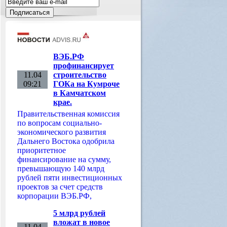
ВЭБ.РФ
профинансирует
11.04
строительство
09:21
ГОКа на Кумроче
в Камчатском
крае.
Правительственная комиссия
по вопросам социально-
экономического развития
Дальнего Востока одобрила
приоритетное
финансирование на сумму,
превышающую 140 млрд
рублей пяти инвестиционных
проектов за счет средств
корпорации ВЭБ.РФ,
5 млрд рублей
вложат в новое
11.04