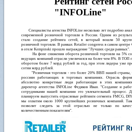
Рейтинг сетей Ро
"INFOLine"
Специалисты агенства INFOLine несколько лет подробно анал
современной розничной торговли в России. Одним из результ
стало создание рейтинга сетей, в который вошли 50 круп
розничной торговли. В рамках Retailer congeress в самом центре
в отеле Kempinski прошло награждение "Лучших среди равных".
На фоне снижения оборота розничной торговли на 5% со
ведущих компаний отрасли увеличился на более чем 8%. В ТОП 
оборотом более 7 млрд рублей за год, при этом лидеры уже п
сотни млрд рублей.
"Розничная торговля - это более 20% ВВП нашей страны, э
россиян работающих в торговых компаниях. Отрасль фор
абсолютно конкретные люди работающие в этих компаниях
директор агентства INFOLine Федяков Иван. "Создание и рабо
сотрудниками нашей компании это увлекательный процесс. 
планируем выпустить отраслевые рейтинги сегмента FMCG, DIY
мы охватим около 1000 крупнейших розничных компаний. Так
позволит следить за этой отраслью не только по каче
количественным показателям".