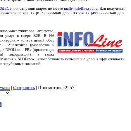
ЗДЕСЬ
или отправив запрос по почте
mail@infoline.spb.ru
. Для получения
ащайтесь по тел. +7 (812) 322-6848 доб. 103 или +7 (495) 772-7640 доб.
но-консалтинговое агентство,
ния услуг в сфере B2B. В ИА
ониторинг» (оперативный сбор
e - Аналитика» (разработка и
, «INFOLine – PR» (организация
ой информации), а также
 Миссия «INFOLine» - способствовать повышению уровня эффективности
 и зарубежных компаний
ечати
|
Отправить
| Просмотров: 2257 |