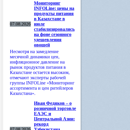
Мониторинг
INFOLine: цены на
продукты питания
в Казахстане в
07.08.2026
июле
стабилизировались
на фоне сезонного
удешевления
овощей
Несмотря на замедление
месячной динамики цен,
инфляционное давление на
рынок продуктов питания в
Казахстане остается высоким,
отмечают эксперты рабочей
группы INFOLine «Мониторинг
ассортимента и цен ритейлеров
Казахстана».
Иван Федяков – о
розничной торговле
ЕАЭС и
Центральной Азии:
рекорд
07.08.2026
Узбекистана,