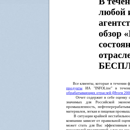
В тече
любой 
агентс
обзор 
состоя
отрасле
БЕСП
Все клиенты, которые в течении ф
продукты
ИА "INFOLine" в течен
обрабатывающих отраслей (Итоги 200
Отчет содержит в себе оценку сост
значимых для Российской эконом
промышленность, нефтеперерабатыв
материалов, легкая и пищевая промышл
В ситуации крайней нестабильности
компании зависит от правильной оцен
может стать для Вас эффективным и
показателей предприятий, а так же а