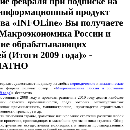
ние февраля при подписке на
информационный продукт
тва «INFOLine» Вы получаете
«Макроэкономика России и
ние обрабатывающих
й (Итоги 2009 года)» -
ЛАТНО
евраля осуществляют подписку на любые
периодические
и
аналитические
ии февраля получат обзор «
Макроэкономика России и состояние
9 года)
» бесплатно.
ояния в 2009 году и прогнозы развития в 2010 году десяти наиболее
ики отраслей промышленности, среди которых: металлургическая
ающая промышленность, машиностроение, производство строительных
енности, транспорт и др.
 экономики страны, грамотное планирование стратегии развития любой
ки процессов, происходящих в важнейших для экономики отраслях. Обзор
нструментом осуществления мониторинга и анализа производственных
нализа макроэкономических событий влияющих на них.