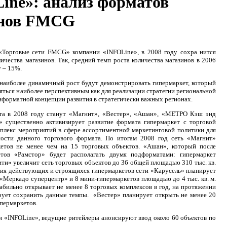
ine»: анализ форматов
инов FMCG
«Торговые сети FMCG» компании «INFOLine», в 2008 году сохра нится
ичества магазинов. Так, средний темп роста количества магазинов в 2006
у – 15%.
наиболее динамичный рост будут демонстрировать гипермаркет, который
ляться наиболее перспективным как для реализации стратегии региональной
тиформатной концепции развития в стратегически важных регионах.
та в 2008 году станут «Магнит», «Вестер», «Ашан», «МЕТРО Кэш энд
» существенно активизирует развитие формата гипермаркет с торговой
мплекс мероприятий в сфере ассортиментной маркетинговой политики для
ости данного торгового формата. По итогам 2008 год сеть «Магнит»
кетов не менее чем на 15 торговых объектов. «Ашан», который после
етов «Рамстор» будет располагать двумя подформатами: гипермаркет
и» увеличит сеть торговых объектов до 36 общей площадью 310 тыс. кв.
ния действующих и строящихся гипермаркетов сети «Карусель» планирует
 «Меркадо суперцентр» и 8 мини-гипермаркетов площадью до 4 тыс. кв. м.
бильно открывает не менее 8 торговых комплексов в год, на протяжении
ирует сохранить данные темпы. «Вестер» планирует открыть не менее 20
пермаркетов.
и «INFOLine», ведущие ритейлеры анонсируют ввод около 60 объектов по