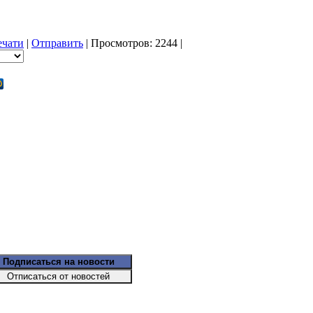
ечати
|
Отправить
| Просмотров: 2244 |