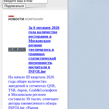
За 6 месяцев 2026
года количество
ресторанов в
Московском
регионе
05.08.2026
увеличилось в
границах
статистической
погрешности,
посчитали в
INFOLine
На начало III квартала 2026
года общее количество
заведений в сегментах QSR,
TSR, баров, Grab&Go/кофеен
в Московском регионе
составило 39 тысяч, отмечают
авторы ежемесячного обзора
INFOLine «Рынок