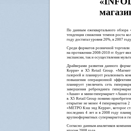
«INFOL
магаз
По данным ежеквартального обзора 
тенденция снижения темпов роста кол
году достигал уровня 20%, в 2007 год
Среди форматов розничной торговли 
на протяжении 2008-2010 гг. будет яв
экспансии, так и осуществления муль
Драйверами развития данного форма
Керри» и X5 Retail Group. «Магнит
галереей и планирует реализовать ко
повышения операционной эффективн
планирует увеличить сеть гипермар
завершения ребрендинга гипермарк
«Ашан» и мини-гипермаркет «Ашан-сит
в. X5 Retail Group помимо приобрете
открытие не менее 4 гипермаркетов 2
«МЕТРО Кэш энд Керри», которое ста
последних 4 лет и в 2008 году план
крупноформатных супермаркетов и ги
Согласно данным аналитиков компани
итогам 2008 года.