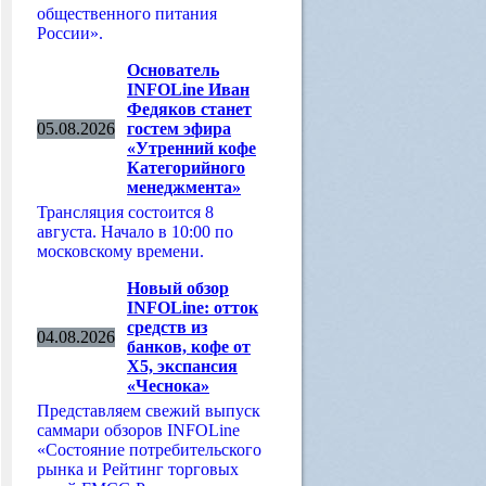
общественного питания
России».
Основатель
INFOLine Иван
Федяков станет
05.08.2026
гостем эфира
«Утренний кофе
Категорийного
менеджмента»
Трансляция состоится 8
августа. Начало в 10:00 по
московскому времени.
Новый обзор
INFOLine: отток
средств из
04.08.2026
банков, кофе от
Х5, экспансия
«Чеснока»
Представляем свежий выпуск
саммари обзоров INFOLine
«Состояние потребительского
рынка и Рейтинг торговых