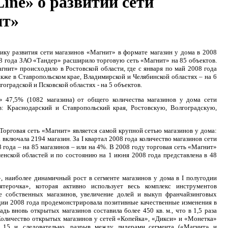
ine» о развитии сети
ит»
ку развития сети магазинов «Магнит» в формате магазин у дома в 2008
08 года ЗАО «Тандер» расширило торговую сеть «Магнит» на 85 объектов.
гнит» происходило в Ростовской области, где с января по май 2008 года
акже в Ставропольском крае, Владимирской и Челябинской областях – на 6
гоградской и Псковской областях - на 5 объектов.
 47,5% (1082 магазина) от общего количества магазинов у дома сети
: Краснодарский и Ставропольский края, Ростовскую, Волгоградскую,
орговая сеть «Магнит» является самой крупной сетью магазинов у дома:
 включала 2194 магазин. За I квартал 2008 года количество магазинов сети
8 года – на 85 магазинов – или на 4%. В 2008 году торговая сеть «Магнит»
нской областей и по состоянию на 1 июня 2008 года представлена в 48
, наиболее динамичный рост в сегменте магазинов у дома в I полугодии
терочка», которая активно использует весь комплекс инструментов
е собственных магазинов, увеличение долей и выкуп франчайзинговых
дии 2008 года продемонстрировала позитивные качественные изменения в
адь вновь открытых магазинов составила более 450 кв. м., что в 1,5 раза
 Количество открытых магазинов у сетей «Копейка», «Дикси» и «Монетка»
 15 и, следовательно, разрыв между лидерами сегмента («Магнит» и