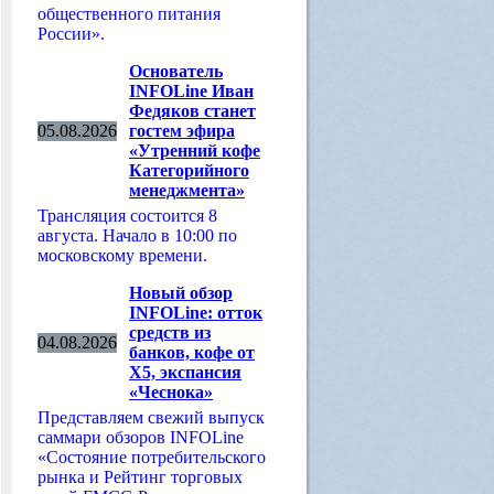
общественного питания
России».
Основатель
INFOLine Иван
Федяков станет
05.08.2026
гостем эфира
«Утренний кофе
Категорийного
менеджмента»
Трансляция состоится 8
августа. Начало в 10:00 по
московскому времени.
Новый обзор
INFOLine: отток
средств из
04.08.2026
банков, кофе от
Х5, экспансия
«Чеснока»
Представляем свежий выпуск
саммари обзоров INFOLine
«Состояние потребительского
рынка и Рейтинг торговых