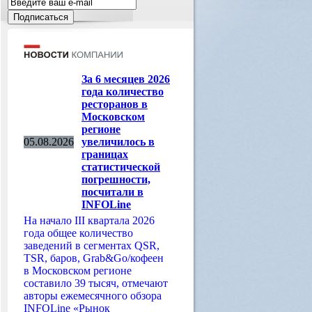
За 6 месяцев 2026
года количество
ресторанов в
Московском
регионе
05.08.2026
увеличилось в
границах
статистической
погрешности,
посчитали в
INFOLine
На начало III квартала 2026
года общее количество
заведений в сегментах QSR,
TSR, баров, Grab&Go/кофеен
в Московском регионе
составило 39 тысяч, отмечают
авторы ежемесячного обзора
INFOLine «Рынок