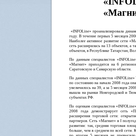
«INFOL
«Магн
«INFOLine» проанализировала динами
году. В течение первых 5 месяцев 20
Наиболее активное развитие сети «Ма
сеть расширилась на 13 объектов, а т
объектов, в Республике Татарстан, Вол
По данным специалистов «INFOLine»
«Магнит» приходится на 6 регионов
Саратовскую и Самарскую области.
По данных специалистов «INFOLine» Т
по состоянию на начало 2008 года она
увеличилось на 39, а за 5 месяцев 200
вышла на рынки Новгородской и Тюме
субъектах РФ.
По оценкам специалистов «INFOLine»
2008 года демонстрирует сеть «Пя
расширения торговой сети: открыти
партнеров. Сеть «Магнит» в I полуго
развитии: так, средняя торговая площ
больше, чем в среднем по всей сети.
по итогам 5 месяцев не превысило