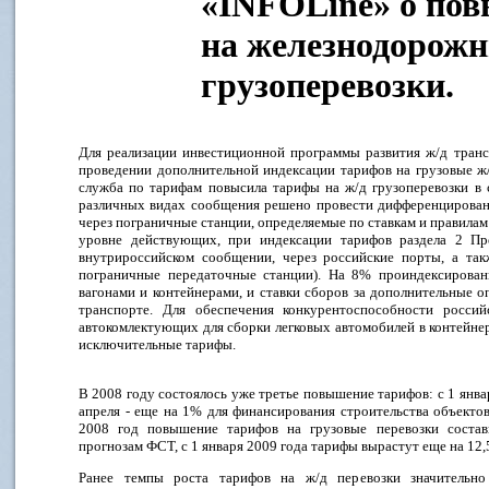
«INFOLine» о по
на железнодорож
грузоперевозки.
Для реализации инвестиционной программы развития ж/д тран
проведении дополнительной индексации тарифов на грузовые ж/
служба по тарифам повысила тарифы на ж/д грузоперевозки в 
различных видах сообщения решено провести дифференцирован
через пограничные станции, определяемые по ставкам и правилам
уровне действующих, при индексации тарифов раздела 2 П
внутрироссийском сообщении, через российские порты, а так
пограничные передаточные станции). На 8% проиндексирован
вагонами и контейнерами, и ставки сборов за дополнительные оп
транспорте. Для обеспечения конкурентоспособности росси
автокомлектующих для сборки легковых автомобилей в контейне
исключительные тарифы.
В 2008 году состоялось уже третье повышение тарифов: с 1 янв
апреля - еще на 1% для финансирования строительства объекто
2008 год повышение тарифов на грузовые перевозки соста
прогнозам ФСТ, с 1 января 2009 года тарифы вырастут еще на 12,
Ранее темпы роста тарифов на ж/д перевозки значительно