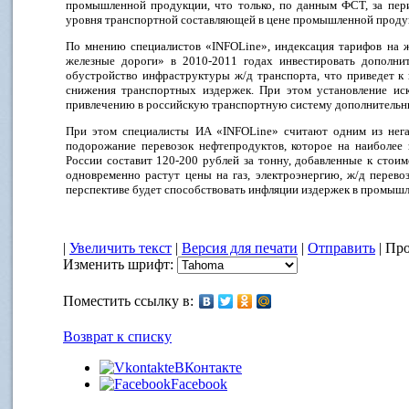
промышленной продукции, что только, по данным ФСТ, за пер
уровня транспортной составляющей в цене промышленной продук
По мнению специалистов «INFOLine», индексация тарифов на ж
железные дороги» в 2010-2011 годах инвестировать дополнит
обустройство инфраструктуры ж/д транспорта, что приведет к
снижения транспортных издержек. При этом установление ис
привлечению в российскую транспортную систему дополнительны
При этом специалисты ИA «INFOLine» считают одним из нег
подорожание перевозок нефтепродуктов, которое на наиболее
России составит 120-200 рублей за тонну, добавленные к стои
одновременно растут цены на газ, электроэнергию, ж/д перево
перспективе будет способствовать инфляции издержек в промышл
|
Увеличить текст
|
Версия для печати
|
Отправить
| Про
Изменить шрифт:
Поместить ссылку в:
Возврат к списку
ВКонтакте
Facebook