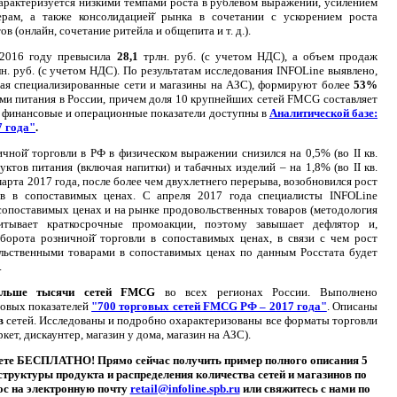
 характеризуется низкими темпами роста в рублевом выражении, усилением
ерам, а также консолидацией̆ рынка в сочетании с ускорением роста
(онлайн, сочетание ритейла и общепита и т. д.).
 2016 году превысила
28,1
трлн. руб. (с учетом НДС), а объем продаж
н. руб. (с учетом НДС). По результатам исследования INFOLine выявлено,
ая специализированные сети и магазины на АЗС), формируют более
53%
ми питания в России, причем доля 10 крупнейших сетей FMCG составляет
х финансовые и операционные показатели доступны в
Аналитической базе:
7 года"
.
чной̆ торговли в РФ в физическом выражении снизился на 0,5% (во II кв.
ктов питания (включая напитки) и табачных изделий – на 1,8% (во II кв.
марта 2017 года, после более чем двухлетнего перерыва, возобновился рост
в в сопоставимых ценах. С апреля 2017 года специалисты INFOLine
сопоставимых ценах и на рынке продовольственных товаров (методология
тывает краткосрочные промоакции, поэтому завышает дефлятор и,
борота розничной̆ торговли в сопоставимых ценах, в связи с чем рост
ольственными товарами в сопоставимых ценах по данным Росстата будет
.
ольше тысячи сетей FMCG
во всех регионах России. Выполнено
овых показателей
"700 торговых сетей FMCG РФ – 2017 года"
. Описаны
в
сетей. Исследованы и подробно охарактеризованы все форматы торговли
ет, дискаунтер, магазин у дома, магазин на АЗС).
те БЕСПЛАТНО! Прямо сейчас получить пример полного описания 5
труктуры продукта и распределения количества сетей и магазинов по
рос на электронную почту
retail@infoline.spb.ru
или свяжитесь с нами по