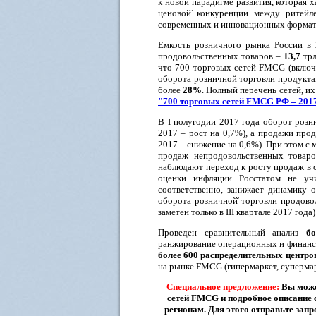
к новой̆ парадигме развития, которая
ценовой̆ конкуренции между ритейл
современных и инновационных форматов 
Емкость розничного рынка России в
продовольственных товаров –
13,7
трл
что 700 торговых сетей FMCG (включ
оборота розничной торговли продукта
более
28%
. Полный перечень сетей, и
"700 торговых сетей FMCG РФ – 201
В I полугодии 2017 года оборот розни
2017 – рост на 0,7%), а продажи проду
2017 – снижение на 0,6%). При этом с 
продаж непродовольственных товаро
наблюдают переход к росту продаж в 
оценки инфляции Росстатом не учи
соответственно, занижает динамику о
оборота розничной̆ торговли продов
заметен только в III квартале 2017 года)
Проведен сравнительный анализ
б
ранжирование операционных и финанс
более 600 распределительных центро
на рынке FMCG (гипермаркет, супермарк
Специальное предложение:
Вы може
сетей FMCG и подробное описание с
регионам. Для этого отправьте зап