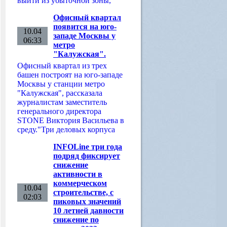
выйти из убыточной зоны,
Офисный квартал
появится на юго-
10.04
западе Москвы у
06:33
метро
"Калужская".
Офисный квартал из трех
башен построят на юго-западе
Москвы у станции метро
"Калужская", рассказала
журналистам заместитель
генерального директора
STONE Виктория Васильева в
среду."Три деловых корпуса
INFOLine три года
подряд фиксирует
снижение
активности в
коммерческом
10.04
строительстве, с
02:03
пиковых значений
10 летней давности
снижение по