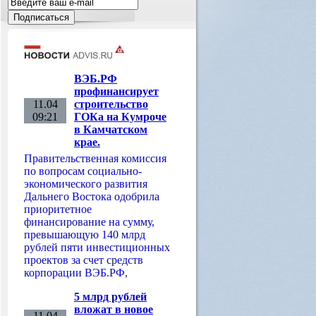
ВЭБ.РФ
профинансирует
11.04
строительство
09:21
ГОКа на Кумроче
в Камчатском
крае.
Правительственная комиссия
по вопросам социально-
экономического развития
Дальнего Востока одобрила
приоритетное
финансирование на сумму,
превышающую 140 млрд
рублей пяти инвестиционных
проектов за счет средств
корпорации ВЭБ.РФ,
5 млрд рублей
вложат в новое
11.04