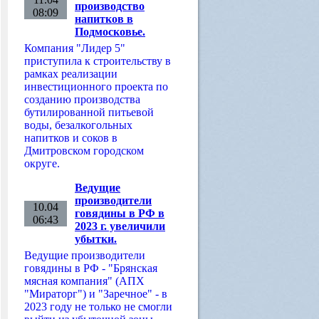
производство
08:09
напитков в
Подмосковье.
Компания "Лидер 5"
приступила к строительству в
рамках реализации
инвестиционного проекта по
созданию производства
бутилированной питьевой
воды, безалкогольных
напитков и соков в
Дмитровском городском
округе.
Ведущие
производители
10.04
говядины в РФ в
06:43
2023 г. увеличили
убытки.
Ведущие производители
говядины в РФ - "Брянская
мясная компания" (АПХ
"Мираторг") и "Заречное" - в
2023 году не только не смогли