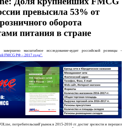
ne: Доля крупнейших FMCG
оссии превысила 53% от
розничного оборота
ами питания в стране
завершено масштабное исследование-аудит российской розницы -
тей FMCG РФ – 2017 года".
OLine, потребительский̆ рынок в 2015-2016 гг. достиг зрелости и перешел