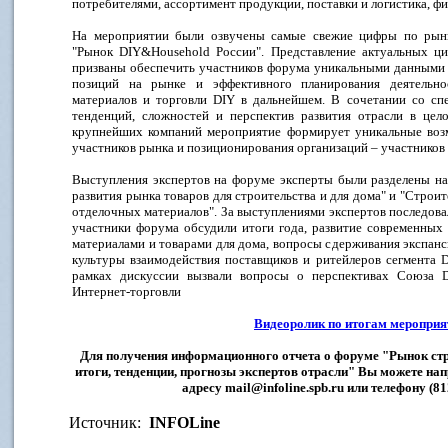
потребителями, ассортимент продукции, поставки и логистика, ф
На мероприятии были озвучены самые свежие цифры по рынк
"Рынок DIY&Household России". Представление актуальных 
призваны обеспечить участников форума уникальными данными 
позиций на рынке и эффективного планирования деятельно
материалов и торговли DIY в дальнейшем. В сочетании со сп
тенденций, сложностей и перспектив развития отрасли в цело
крупнейших компаний мероприятие формирует уникальные воз
участников рынка и позиционирования организаций – участников
Выступления экспертов на форуме эксперты были разделены на
развития рынка товаров для строительства и для дома" и "Строит
отделочных материалов". За выступлениями экспертов последовал
участники форума обсудили итоги года, развитие современных
материалами и товарами для дома, вопросы сдерживания экспанс
культуры взаимодействия поставщиков и ритейлеров сегмента 
рамках дискуссии вызвали вопросы о перспективах Союза D
Интернет-торговли
Видеоролик по итогам меропри
Для получения информационного отчета о форуме "Рынок стр
итоги, тенденции, прогнозы экспертов отрасли" Вы можете на
адресу mail@infoline.spb.ru или телефону (81
Источник:
INFOLine