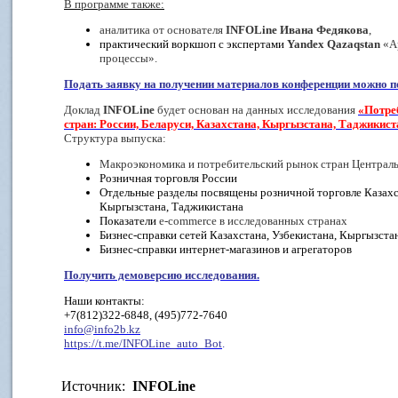
В программе также:
аналитика от основателя
INFOLine
Ивана Федякова
,
практический воркшоп с экспертами
Yandex
Qazaqstan
«А
процессы».
Подать заявку на получении материалов конференции можно п
Доклад
INFOLine
будет основан на данных исследования
«Потре
стран: России, Беларуси, Казахстана, Кыргызстана, Таджикист
Структура выпуска:
Макроэкономика и потребительский рынок стран Централ
Розничная торговля России
Отдельные разделы посвящены розничной торговле Казахст
Кыргызстана, Таджикистана
Показатели
e
-
commerce
в исследованных странах
Бизнес-справки сетей Казахстана, Узбекистана, Кыргызста
Бизнес-справки интернет-магазинов и агрегаторов
Получить демоверсию исследования.
Наши контакты:
+7(812)322-6848, (495)772-7640
info@info2b.kz
https://t.me/INFOLine_auto_Bot
.
Источник:
INFOLine