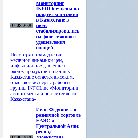
Мониторинг
INFOLine: цены на
продукты питания
в Казахстане в
07.08.2026
июле
стабилизировались
на фоне сезонного
удешевления
овощей
Несмотря на замедление
месячной динамики цен,
инфляционное давление на
рынок продуктов питания в
Казахстане остается высоким,
отмечают эксперты рабочей
группы INFOLine «Мониторинг
ассортимента и цен ритейлеров
Казахстана».
Иван Федяков – о
розничной торговле
ЕАЭС и
Центральной Азии:
рекорд
07.08.2026
Узбекистана,