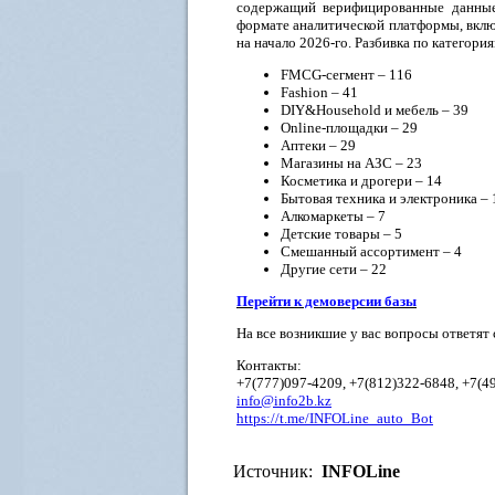
содержащий верифицированные данные 
формате аналитической платформы, вклю
на начало 2026-го. Разбивка по категория
FMCG-сегмент – 116
Fashion – 41
DIY&Household и мебель – 39
Online-площадки – 29
Аптеки – 29
Магазины на АЗС – 23
Косметика и дрогери – 14
Бытовая техника и электроника – 
Алкомаркеты – 7
Детские товары – 5
Смешанный ассортимент – 4
Другие сети – 22
Перейти к демоверсии базы
На все возникшие у вас вопросы ответят
Контакты:
+7(777)097-4209, +7(812)322-6848, +7(4
info@info2b.kz
https://t.me/INFOLine_auto_Bot
Источник:
INFOLine