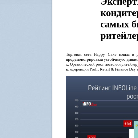
Эксперт
кондите
самых б
ритейле
Торговая сеть Happy Cake вошла в р
продемонстрировала устойчивую динамику
х. Органический рост позволил ритейлер
конференции Profit Retail & Finance Day 