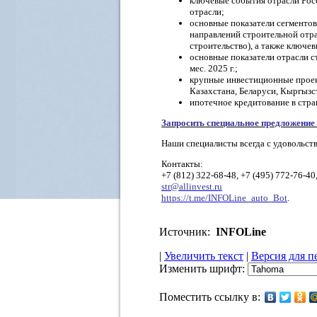
ключевые события отрасли Рос
отрасли;
основные показатели сегментов
направлений строительной отр
строительство), а также ключе
основные показатели отрасли с
мес. 2025 г.;
крупные инвестиционные проек
Казахстана, Беларуси, Кыргызс
ипотечное кредитование в стра
Запросить специальное предложение
Наши специалисты всегда с удовольст
Контакты:
+7 (812) 322-68-48, +7 (495) 772-76-40
str@allinvest.ru
https://t.me/INFOLine_auto_Bot
.
Источник:
INFOLine
|
Увеличить текст
|
Версия для п
Изменить шрифт:
Поместить ссылку в: