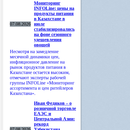
Мониторинг
INFOLine: цены на
продукты питания
в Казахстане в
07.08.2026
июле
стабилизировались
на фоне сезонного
удешевления
овощей
Несмотря на замедление
месячной динамики цен,
инфляционное давление на
рынок продуктов питания в
Казахстане остается высоким,
отмечают эксперты рабочей
группы INFOLine «Мониторинг
ассортимента и цен ритейлеров
Казахстана».
Иван Федяков – о
розничной торговле
ЕАЭС и
Центральной Азии:
рекорд
07.08.2026
Узбекистана,