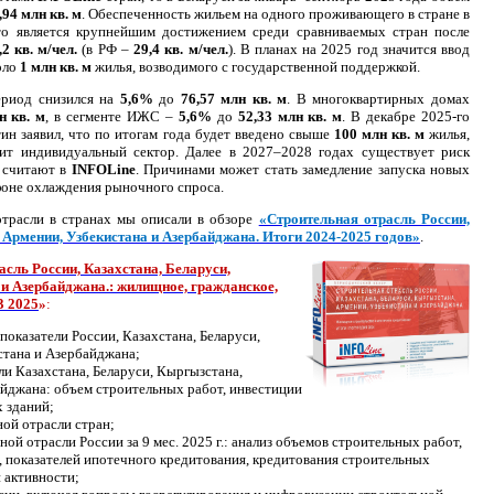
,94 млн кв. м
. Обеспеченность жильем на одного проживающего в стране в
то является крупнейшим достижением среди сравниваемых стран после
,2 кв. м/чел.
(в РФ –
29,4 кв. м/чел.
). В планах на 2025 год значится ввод
оло
1 млн кв. м
жилья, возводимого с государственной поддержкой.
ериод снизился на
5,6%
до
76,57 млн кв. м
. В многоквартирных домах
н кв. м
, в сегменте ИЖС –
5,6%
до
52,33 млн кв. м
. В декабре 2025-го
 заявил, что по итогам года будет введено свыше
100 млн кв. м
жилья,
ит индивидуальный сектор. Далее в 2027–2028 годах существует риск
 считают в
INFOLine
. Причинами может стать замедление запуска новых
фоне охлаждения рыночного спроса.
отрасли в странах мы описали в обзоре
«Строительная отрасль России,
 Армении, Узбекистана и Азербайджана. Итоги 2024-2025 годов»
.
сль России, Казахстана, Беларуси,
и Азербайджана.: жилищное, гражданское,
3 2025
»
:
оказатели России, Казахстана, Беларуси,
стана и Азербайджана;
ли Казахстана, Беларуси, Кыргызстана,
айджана: объем строительных работ, инвестиции
х зданий;
ой отрасли стран;
ой отрасли России за 9 мес. 2025 г.: анализ объемов строительных работ,
 показателей ипотечного кредитования, кредитования строительных
 активности;