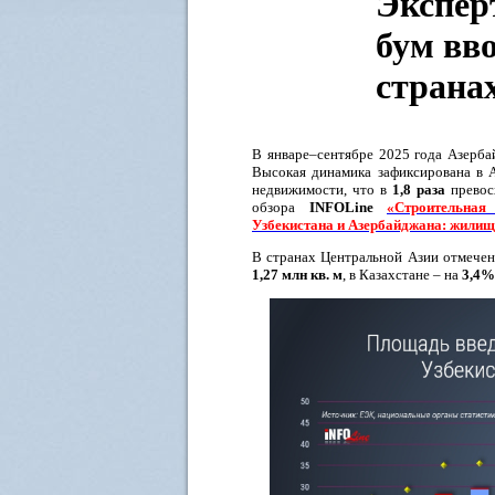
Экспер
бум вв
страна
В январе–сентябре 2025 года Азерб
Высокая динамика зафиксирована в 
недвижимости, что в
1,8 раза
превосх
обзора
INFOLine
«Строительная
Узбекистана и Азербайджана: жилищ
В странах Центральной Азии отмечен
1,27 млн кв. м
, в Казахстане – на
3,4