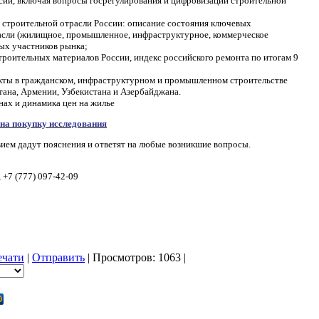
сии, включая вопросы госрегулирования и цифровизации строительной
 строительной отрасли России: описание состояния ключевых
асли (жилищное, промышленное, инфраструктурное, коммерческое
вых участников рынка;
троительных материалов России, индекс российского ремонта по итогам 9
ты в гражданском, инфраструктурном и промышленном строительстве
тана, Армении, Узбекистана и Азербайджана.
нах и динамика цен на жилье
 на покупку исследования
вием дадут пояснения и ответят на любые возникшие вопросы.
, +7 (777) 097-42-09
ечати
|
Отправить
| Просмотров: 1063 |