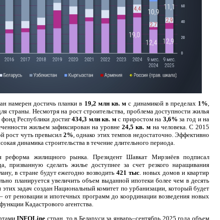
тан намерен достичь планки в
19,2 млн кв. м
с динамикой в пределах
1%
,
 для страны. Несмотря на рост строительства, проблема доступности жилья
й фонд Республики достиг
434,3 млн кв. м
с приростом на
3,6%
за год и на
печенности жильем зафиксирован на уровне
24,5 кв. м
на человека. С 2015
вой рост чуть превысил
2%
, однако этих темпов недостаточно. Эффективно
кая динамика строительства в течение длительного периода.
ая реформа жилищного рынка. Президент Шавкат Мирзиёев подписал
да, призванную сделать жилье доступнее за счет резкого наращивания
ану, в стране будут ежегодно возводить
421 тыс
. новых домов и квартир
льно планируется увеличить объем выданной ипотеки более чем в десять
и этих задач создан Национальный комитет по урбанизации, который будет
 от реновации и ипотечных программ до координации возведения новых
функции Кадастрового агентства.
ертами
INFOLine
стран, то в Беларуси за январь–сентябрь 2025 года объем