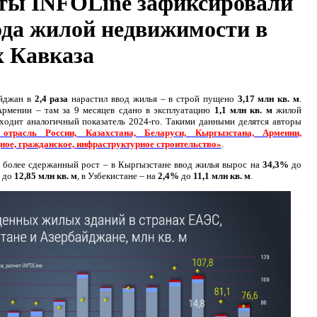
ты INFOLine зафиксировали
ода жилой недвижимости в
х Кавказа
айджан в
2,4 раза
нарастил
ввод жилья – в строй пущено
3,17 млн кв. м
.
Армении – там за 9 месяцев сдано в эксплуатацию
1,1 млн кв. м
жилой
одит аналогичный показатель 2024-го. Такими данными делятся авторы
 отрасль России, Казахстана, Беларуси, Кыргызстана, Армении,
ное, гражданское, инфраструктурное строительство»
.
 более сдержанный рост – в Кыргызстане ввод жилья вырос
на
34,3%
до
%
до
12,85 млн кв. м
, в
Узбекистане
–
на
2,4%
до
11,1 млн кв. м
.