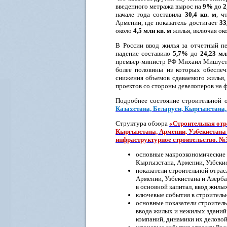
введенного метража вырос на
9%
до
2
начале года составила
30,4 кв. м
, ч
Армении, где показатель достигает
33
около
4,5 млн кв. м
жилья, включая ок
В России ввод жилья за отчетный п
падение составило
5,7%
до
24,23 мл
премьер-министр РФ Михаил Мишустин
более половины из которых обеспеч
снижения объемов сдаваемого жилья,
проектов со стороны девелоперов на 
Подробнее состояние строительной 
Казахстана, Беларуси, Кыргызстана,
Структура обзора
«Строительная отра
Кыргызстана, Армении, Узбекистана 
инфраструктурное строительство. №
основные макроэкономические п
Кыргызстана, Армении, Узбеки
показатели строительной отрас
Армении, Узбекистана и Азерб
в основной капитал, ввод жилы
ключевые события в строительн
основные показатели строительн
ввода жилых и нежилых зданий,
компаний, динамики их деловой