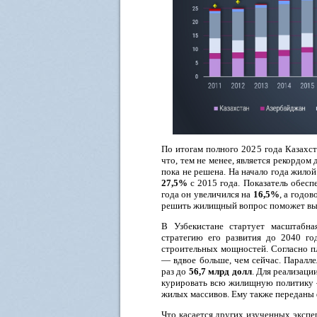
По итогам полного 2025 года Казахс
что, тем не менее, является рекордом
пока не решена. На начало года жило
27,5%
с 2015 года. Показатель обес
года он увеличился на
16,5%
, а годо
решить жилищный вопрос поможет высо
В Узбекистане стартует масштабн
стратегию его развития до 2040 го
строительных мощностей. Согласно пл
— вдвое больше, чем сейчас. Паралле
раз до
56,7 млрд долл
. Для реализаци
курировать всю жилищную политику –
жилых массивов. Ему также переданы 
Что касается других изученных эксп