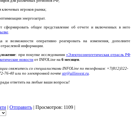
рифов для различных регионов РФ;
 ключевых игроков рынка;
оптимизации энергозатрат.
 сформировать общее представление об отчете и включенных в него
сылке
.
а и возможности оперативно реагировать на изменения, дополните
 отраслевой информации.
дложение
: при покупке исследования
«Электроэнергетическая отрасль РФ
матические новости
от INFOLine на
6 месяцев
.
мации свяжитесь со специалистами
INFOLine по телефонам: +7(812)322-
72-76-40 или по электронной почте
str@allinvest.ru
.
 рады ответить на любые ваши вопросы!
ати
|
Отправить
| Просмотров: 1109 |