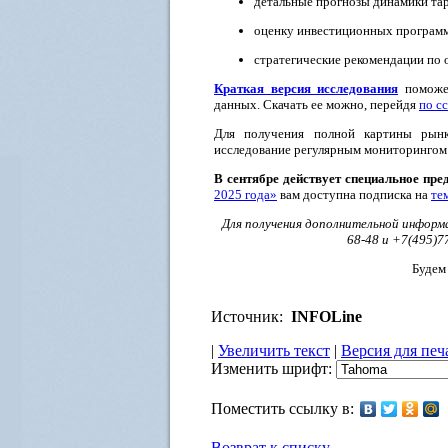
детальные прогнозы динамики та
оценку инвестиционных программ
стратегические рекомендации по 
К
раткая версия исследовани
я
поможет
данных. Скачать ее можно, перейдя
по с
Для получения полной картины рынк
исследование регулярным мониторингом
В сентябре действует специальное пре
2025 года»
вам доступна подписка на
те
Для получения дополнительной инфор
68-48 и +7(495)7
Будем
Источник:
INFOLine
|
Увеличить текст
|
Версия для печ
Изменить шрифт:
Поместить ссылку в:
Возврат к списку