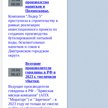
производство
08:09
напитков в
Подмосковье.
Компания "Лидер 5"
приступила к строительству в
рамках реализации
инвестиционного проекта по
созданию производства
бутилированной питьевой
воды, безалкогольных
напитков и соков в
Дмитровском городском
округе.
Ведущие
производители
10.04
говядины в РФ в
06:43
2023 г. увеличили
убытки.
Ведущие производители
говядины в РФ - "Брянская
мясная компания" (АПХ
"Мираторг") и "Заречное" - в
2023 году не только не смогли