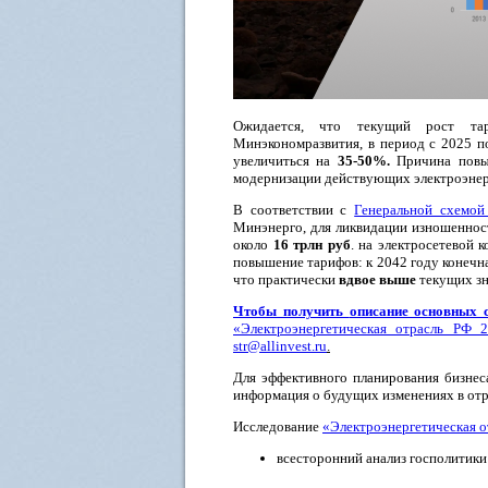
Ожидается, что текущий рост тар
Минэкономразвития, в период с 2025 п
увеличиться на
35-50%.
Причина повыш
модернизации действующих электроэнер
В соответствии с
Генеральной схемой
Минэнерго, для ликвидации изношеннос
около
16 трлн руб
. на электросетевой 
повышение тарифов: к 2042 году конечн
что практически
вдвое
выше
текущих зн
Чтобы получить
описание основных 
«Электроэнергетическая отрасль РФ 
str@allinvest.ru
.
Для эффективного планирования бизнес
информация о будущих изменениях в отр
Исследование
«Электроэнергетическая о
всесторонний анализ госполитики 