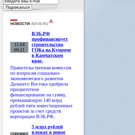
ВЭБ.РФ
профинансирует
11.04
строительство
09:21
ГОКа на Кумроче
в Камчатском
крае.
Правительственная комиссия
по вопросам социально-
экономического развития
Дальнего Востока одобрила
приоритетное
финансирование на сумму,
превышающую 140 млрд
рублей пяти инвестиционных
проектов за счет средств
корпорации ВЭБ.РФ,
5 млрд рублей
вложат в новое
11.04