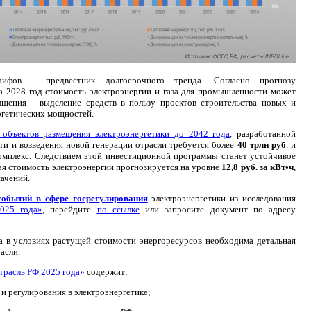
ифов – предвестник долгосрочного тренда. Согласно прогнозу
о 2028 год стоимость электроэнергии и газа для промышленности может
ения – выделение средств в пользу проектов строительства новых и
гетических мощностей.
 объектов размещения электроэнергетики до 2042 года
, разработанной
ти и возведения новой генерации отрасли требуется более
40 трлн руб
. и
комплекс. Следствием этой инвестиционной программы станет устойчивое
ая стоимость электроэнергии прогнозируется на уровне
12,8 руб. за кВт•ч
,
ачений.
событий в сфере госрегулирования
электроэнергетики из исследования
2025 года»
, перейдите
по ссылке
или запросите документ по адресу
а в условиях растущей стоимости энергоресурсов необходима детальная
асли.
трасль РФ 2025 года»
содержит:
и регулирования в электроэнергетике;