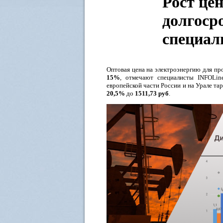
Рост це
долгоср
специал
Оптовая цена на электроэнергию для пр
15%
,
отмечают специалисты INFOLin
европейской части России и на Урале т
20,5%
до
1511,73 руб
.