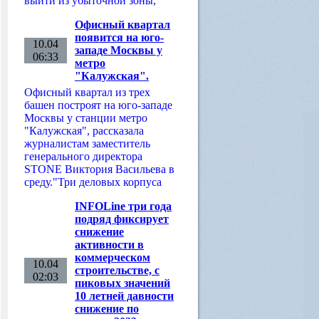
выйти из убыточной зоны,
Офисный квартал
появится на юго-
10.04
западе Москвы у
06:33
метро
"Калужская".
Офисный квартал из трех
башен построят на юго-западе
Москвы у станции метро
"Калужская", рассказала
журналистам заместитель
генерального директора
STONE Виктория Васильева в
среду."Три деловых корпуса
INFOLine три года
подряд фиксирует
снижение
активности в
коммерческом
10.04
строительстве, с
02:03
пиковых значений
10 летней давности
снижение по