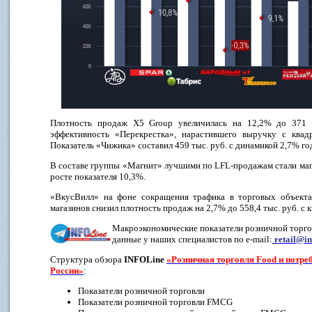
Плотность продаж X5 Group увеличилась на 12,2% до 371 т
эффективность «Перекрестка», нарастившего выручку с квад
Показатель «Чижика» составил 459 тыс. руб. с динамикой 2,7% год
В составе группы «Магнит» лучшими по LFL-продажам стали мага
росте показателя 10,3%.
«ВкусВилл» на фоне сокращения трафика в торговых объект
магазинов снизил плотность продаж на 2,7% до 558,4 тыс. руб. с кв
Макроэкономические показатели розничной торго
данные у наших специалистов по e-mail:
retail@in
Структура обзора
INFOLine
«Розничная торговля Food и потре
России»
:
Показатели розничной торговли
Показатели розничной торговли FMCG