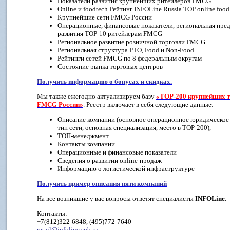
Показатели развития крупнейших ритейлеров FMCG
Online и foodtech Рейтинг INFOLine Russia TOP online food 
Крупнейшие сети FMCG России
Операционные, финансовые показатели, региональная пре
развития TOP-10 ритейлерам FMCG
Региональное развитие розничной торговли FMCG
Региональная структура РТО, Food и Non-Food
Рейтинги сетей FMCG по 8 федеральным округам
Состояние рынка торговых центров
Получить информацию о бонусах и скидках.
Мы также ежегодно актуализируем базу
«ТОР-200 крупнейших т
FMCG России»
. Реестр включает в себя следующие данные:
Описание компании (основное операционное юридическое л
тип сети, основная специализация, место в ТОР-200),
ТОП-менеджмент
Контакты компании
Операционные и финансовые показатели
Сведения о развитии online-продаж
Информацию о логистической инфраструктуре
Получить пример описания пяти компаний
На все возникшие у вас вопросы ответят специалисты
INFOLine
.
Контакты:
+7(812)322-6848, (495)772-7640
retail@infoline.spb.ru