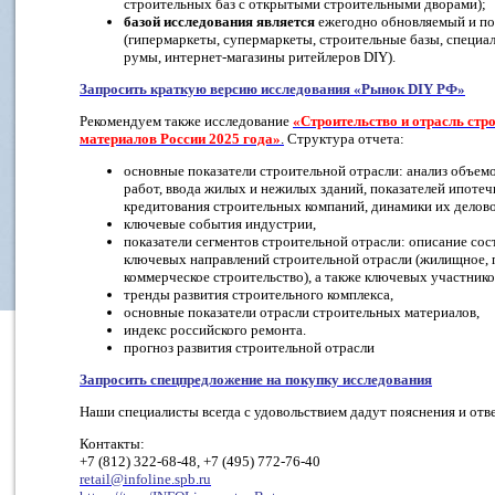
строительных баз с открытыми строительными дворами);
базой исследования является
ежегодно обновляемый и по
(гипермаркеты, супермаркеты, строительные базы, специа
румы, интернет-магазины ритейлеров DIY).
Запросить краткую версию исследования «Рынок
DIY
РФ»
Рекомендуем также
исследование
«Строительство и отрасль стр
материалов России 2025 года»
.
Структура отчета:
основные показатели строительной отрасли: анализ объем
работ, ввода жилых и нежилых зданий, показателей ипотеч
кредитования строительных компаний, динамики их делово
ключевые события индустрии,
показатели сегментов строительной отрасли: описание сос
ключевых направлений строительной отрасли (жилищное,
коммерческое строительство), а также ключевых участнико
тренды развития строительного комплекса,
основные показатели отрасли строительных материалов,
индекс российского ремонта.
прогноз развития строительной отрасли
Запросить спецпредложение на покупку исследования
Наши специалисты всегда с удовольствием дадут пояснения и отв
Контакты:
+7 (812) 322-68-48, +7 (495) 772-76-40
retail@infoline.spb.ru