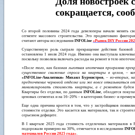
Доля новостроек 
сокращается, соо
Со второй половины 2024 года девелоперы начали менять сво
сегменте массового строительства. Это продиктовано фактор
считают авторы исследования
INFOLine
«Рынок DIY России 202
Существенную роль сыграло прекращение действия базовой 
остановлена 1 июля 2024 года. Именно она выступала ключевы
поскольку позволяла включать расходы на ремонт в тело ипотечно
«
После того, как базовая льготная ипотечная программа прекр
существенное снижение спроса на квартиры в целом
, – ко
«
INFOLine
-Аналитики» Михаил Бурмистров
, –
во-вторых, н
предпочтение черновой отделке или же вовсе отказываться от 
минимизировать стоимость квартиры, а с ремонтом будем 
Квартиры без отделки, по данным
INFOLine
, обходятся покуп
ценовых сегментах и на 16–20% – в категориях бизнес- и премиум
Еще одна причина кроется в том, что у застройщиков появили
стоимости отделки. Это касается как материалов, так и строите
серьезном дефиците.
В I квартале 2025 года стоимость отделочных материалов в 
подорожали примерно на 30%, отмечается в исследовании
INFO
материалов России 2025 года»
.