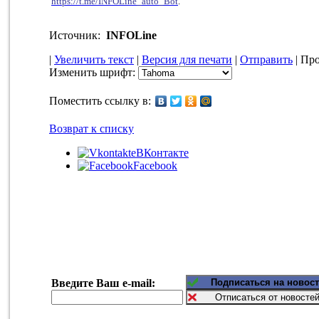
https://t.me/INFOLine_auto_Bot
.
Источник:
INFOLine
|
Увеличить текст
|
Версия для печати
|
Отправить
| Про
Изменить шрифт:
Поместить ссылку в:
Возврат к списку
ВКонтакте
Facebook
Введите Ваш e-mail: