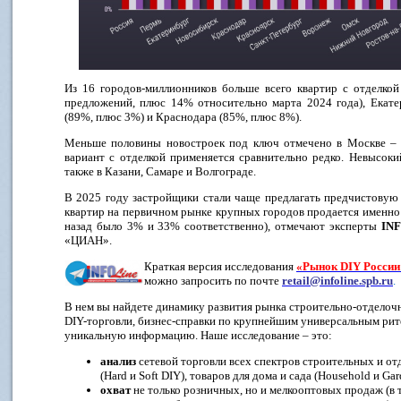
Из 16 городов-миллионников больше всего квартир с отделко
предложений, плюс 14% относительно марта 2024 года), Екате
(89%, плюс 3%) и Краснодара (85%, плюс 8%).
Меньше половины новостроек под ключ отмечено в Москве – т
вариант с отделкой применяется сравнительно редко. Невысок
также в Казани, Самаре и Волгограде.
В 2025 году застройщики стали чаще предлагать предчистовую 
квартир на первичном рынке крупных городов продается именно 
назад было 3% и 33% соответственно), отмечают эксперты
INF
«ЦИАН».
Краткая версия исследования
«Рынок DIY России
можно запросить по почте
retail@infoline.spb.ru
.
В нем вы найдете динамику развития рынка строительно-отделоч
DIY-торговли, бизнес-справки по крупнейшим универсальным ри
уникальную информацию. Наше исследование – это:
анализ
сетевой торговли всех спектров строительных и о
(Hard и Soft DIY), товаров для дома и сада (Household и Gar
охват
не только розничных, но и мелкооптовых продаж (в т