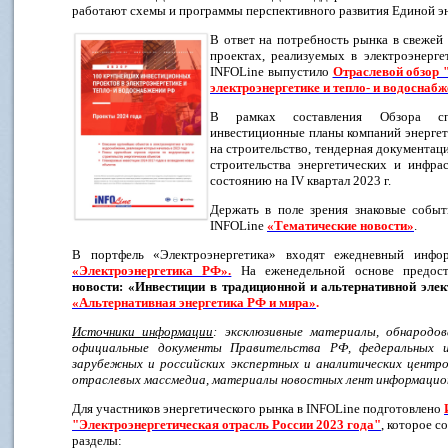
работают схемы и программы перспективного развития Единой эн
В ответ на потребность рынка в свежей
проектах, реализуемых в электроэнерге
INFOLine выпустило
Отраслевой обзор 
электроэнергетике и тепло- и водоснаб
В рамках составления Обзора спе
инвестиционные планы компаний энергет
на строительство, тендерная документа
строительства энергетических и инфра
состоянию на IV квартал 2023 г.
Держать в поле зрения знаковые событ
INFOLine
«Тематические новости»
.
В портфель «Электроэнергетика» входят ежедневный инф
«Электроэнергетика РФ».
На еженедельной основе предост
новости: «Инвестиции в традиционной и альтернативной эле
«Альтернативная энергетика РФ и мира»
.
Источники информации
: эксклюзивные материалы, обнародо
официальные документы Правительства РФ, федеральных и
зарубежных и российских экспертных и аналитических центро
отраслевых массмедиа, материалы новостных лент информацио
Для участников энергетического рынка в INFOLine подготовлено
"Электроэнергетическая отрасль России 2023 года"
, которое 
разделы: