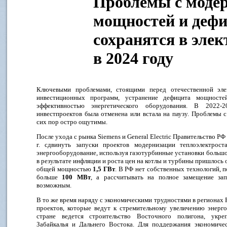
Проблемы с моде
мощностей и дефи
сохранятся в эле
в 2024 году
Ключевыми проблемами, стоящими перед отечественной элек
инвестиционных программ, устранение дефицита мощност
эффективностью энергетического оборудования. В 2022-
инвестпроектов была отменена или встала на паузу. Проблемы 
сих пор остро ощутимы.
После ухода с рынка Siemens и General Electric Правительство Р
г. сдвинуть запуски проектов модернизации теплоэлектрос
энергооборудование, используя газотурбинные установки больш
в результате инфляции и роста цен на котлы и турбины пришлось
общей мощностью
1,5 ГВт
. В РФ нет собственных технологий,
больше
100 МВт
, а рассчитывать на полное замещение за
возможным.
В то же время наряду с экономическими трудностями в региона
проектов, которые ведут к стремительному увеличению энерго
стране ведется строительство Восточного полигона, укреп
Забайкалья и Дальнего Востока. Для поддержания экономиче