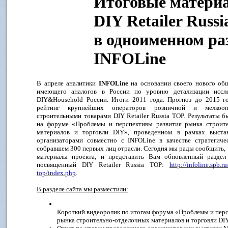
Итоговые материа
DIY Retailer Rus
в одноименном ра
INFOLine
В апреле аналитики
INFOLine
на основании своего нового общ
имеющего аналогов в России по уровню детализации иссл
DIY&Household России. Итоги 2011 года. Прогноз до 2015 г
рейтинг крупнейших операторов розничной и мелкооп
строительными товарами DIY Retailer Russia TOP. Результаты 
на форуме «Проблемы и перспективы развития рынка строит
материалов и торговли DIY», проведенном в рамках выста
организаторами совместно с INFOLine в качестве стратегиче
собравшем 300 первых лиц отрасли. Сегодня мы рады сообщить,
материалы проекта, и представить Вам обновленный раздел
посвященный DIY Retailer Russia TOP:
http://infoline.spb.ru
top/index.php
.
В разделе сайта мы разместили:
Короткий видеоролик по итогам форума «Проблемы и перс
рынка строительно-отделочных материалов и торговли DI