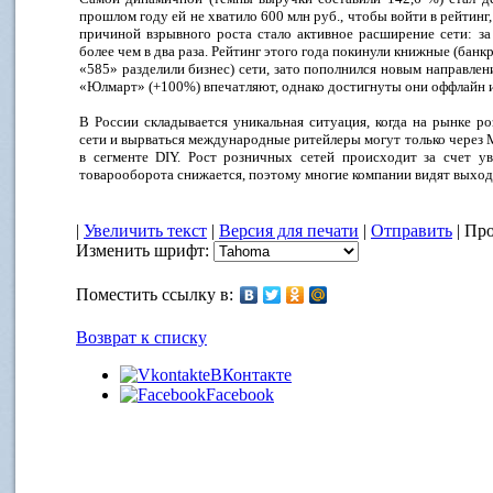
прошлом году ей не хватило 600 млн руб., чтобы войти в рейтинг, 
причиной взрывного роста стало активное расширение сети: з
более чем в два раза. Рейтинг этого года покинули книжные (бан
«585» разделили бизнес) сети, зато пополнился новым направлен
«Юлмарт» (+100%) впечатляют, однако достигнуты они оффлайн 
В России складывается уникальная ситуация, когда на рынке 
сети и вырваться международные ритейлеры могут только чере
в сегменте DIY. Рост розничных сетей происходит за счет у
товарооборота снижается, поэтому многие компании видят выход
|
Увеличить текст
|
Версия для печати
|
Отправить
| Про
Изменить шрифт:
Поместить ссылку в:
Возврат к списку
ВКонтакте
Facebook