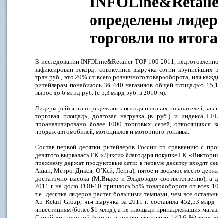
INFOLine&Retaile
определены лиде
торговли по итога
В исследовании INFOLine&Retailer TOP-100 2011, подготовленног
зафиксирован рекорд: совокупная выручка сотни крупнейших 
трлн руб., это 20% от всего розничного товарооборота, или кажд
ритейлерам понабилось 36 440 магазинов общей площадью 15,1 
вырос до 6 млрд руб. (с 5,3 млрд руб. в 2010-м).
Лидеры рейтинга определялись исходя из таких показателей, как в
торговая площадь, долговая нагрузка (в руб.) и индекса L
проанализировано более 1000 торговых сетей, относящихся к
продаж автомобилей, мотоциклов и моторного топлива.
Состав первой десятки ритейлеров России по сравнению с про
девятого вырвалась ГК «Дикси» благодаря покупке ГК «Виктория
прежнему держат продуктовые сети: в первую десятку входят сем
Ашан, Метро, Дикси, О’Кей, Лента), пятое и восьмое место держ
достаточно высока (М.Видео и Эльдорадо соответственно), а д
2011 г. на долю ТОП-10 пришлось 55% товарооборота от всех 100
т.е. десятка лидеров растет большими темпами, чем все остал
X5 Retail Group, чья выручка за 2011 г. составила 452,53 млр
инвестициям (более $1 млрд), а по площади принадлежащих магазин
Самой динамичной (темпы выручки составили 142,6 %) стал де