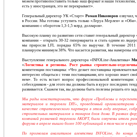
можем противопоставить только наш формат и наши технологии, 
есть у иностранцев, это не перекрывает».
Генеральный директор УК «Старт»
Роман Никоноров
озвучил, ч
в России. Мы готовы уступить только «Леруа Мерлен» и «Оби»
компанию с оборотом 1,3-1,5 млрд. долларов».
Высокую планку по развитию сети ставит генеральный директо
компании – открыть 30-32 гипермаркета и стать одним из лидеро
мы приросли LFL порядка 65% по выручке. В течение 2011 го
планируем минимум 38%. Что касается развития, мы намерены отк
Выступление генерального директора «INFOLine-Аналитика»
Ми
«
Логистика и регионы. Рост рынка строительно-отделочн
компетенции поставщика: «Что делает поставщика привлекател
интересно общаться с теми поставщиками, кто хорошо знает сво
нем». То есть встает вопрос профессиональной компетенции:
собеседником - для этого вы должны быть в курсе последних тенде
развивается. Скажем так, вы должны быть полезны решать его зад
Мы рады констатировать, что форум «Проблемы и перспекти
материалов и торговли DIY», проведенный организаторами 
качестве стратегического партнера в этом году впервые, соб
строительных материалов и товаров длоя дома. В рамках фор
компаний розничной торговли АКОРТ, были озвучены итоги раз
форума в апреле вышло более 100 публикаций в том числе в кру
По прогнозам аналитиков агентства INFOLine, до конца 