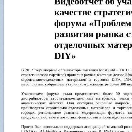
Видеоотчет об уч
качестве стратеги
форума «Проблем
развития рынка с
отделочных матер
DIY»
В 2012 году впервые организаторы выставки MosBuild – ГК ITE -
стратегического партнера) провели в рамках выставки деловой 
строительно-отделочных материалов и торговли DIY». INF
мероприятии, собравшем в столичном Экспоцентре более 300 пе
Участниками форума стали представители более 50 торг
дистрибьюторы строительно-отделочных материалов, члены 
аналитических агентств. Они обсудили основные вопросы,
производства строительно-отделочных материалов и торгов
городах, региональное развитие, модернизация форматов, вз
продукции, поставки и логистика, финансовая и производственна
Проект был официально поддержан ассоциацией компаний розни
LENTA.ru, ИА FirstNews, Интернет-журналом BLIZKOремонт, порт