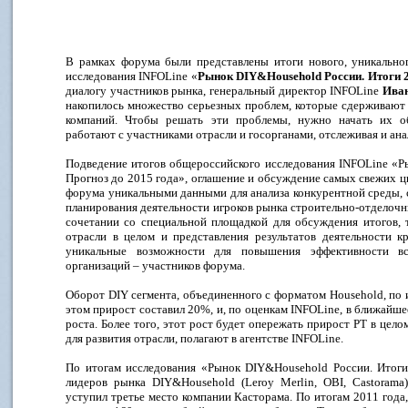
В рамках форума были представлены итоги нового, уникальног
исследования INFOLine «
Рынок DIY&Household России. Итоги 2
диалогу участников рынка, генеральный директор INFOLine
Ива
накопилось множество серьезных проблем, которые сдерживают 
компаний. Чтобы решать эти проблемы, нужно начать их о
работают с участниками отрасли и госорганами, отслеживая и ана
Подведение итогов общероссийского исследования INFOLine «Р
Прогноз до 2015 года», оглашение и обсуждение самых свежих 
форума уникальными данными для анализа конкурентной среды, 
планирования деятельности игроков рынка строительно-отделочн
сочетании со специальной площадкой для обсуждения итогов, 
отрасли в целом и представления результатов деятельности 
уникальные возможности для повышения эффективности в
организаций – участников форума.
Оборот DIY сегмента, объединенного с форматом Household, по и
этом прирост составил 20%, и, по оценкам INFOLine, в ближайше
роста. Более того, этот рост будет опережать прирост РТ в цел
для развития отрасли, полагают в агентстве INFOLine.
По итогам исследования «Рынок DIY&Household России. Итоги 
лидеров рынка DIY&Household (Leroy Merlin, OBI, Castorama
уступил третье место компании Касторама. По итогам 2011 года