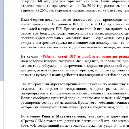
создают 160 млрд рублей торгового оборота. Таким образом, 
отрасли говорить преждевременно. За 2011 год рынок вырос 
выросли на 25%, т.е. в среднем лидеры рынка растут быстрее, че
Иван Федяков пояснил, что во многом этот рост происходит за 
новых магазинов. По данным INFOLine, в 2011 году было отк
площадей в формате DIY. При этом на топ-10 игроков пришлось п
рынке все большую роль, консолидируют инвестиционную деят
позиции.«Удел остальных компаний пока – сдерживать этот р
ожидать интересные сделки по слияниям или поглощениям - то,
там также эти события происходили несколько лет назад», заключ
На секции «
Рейтинг сетей DIY и проблемы развития рынк
модератором которой выступил Иван Федяков, генеральный дир
итогов года, обсуждение современных форматов розничной тор
для дома, развитие дистанционной торговли, вопросы сдерживани
развития культуры взаимодействия поставщиков и ритейлеров сег
Так, генеральный директор крупнейшей в России по количеству 
отметил, что стратегия сегодняшних лидеров рынка, осно
гипермаркетов в городах-миллионниках, начинает постепенно с
Иовлев сообщил о принятой срочной программе развития «Метрик
расширение сети до 99 магазинов. Кроме того, компания начинае
которые не планирует в ближайшее время выходить сама, сообщи
По мнению
Рината Мухаметвалеева
, генерального директор
«Треста СКМ» главная тенденция на ближайшие 5 лет - это увели
80%: «На сегодняшний момент экономическая ситуация и полити