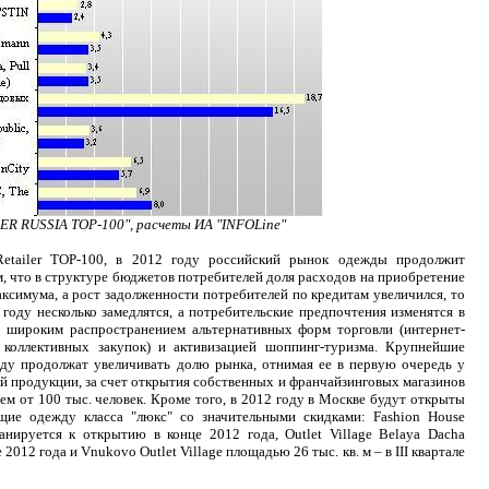
ER RUSSIA TOP-100", расчеты ИА "INFOLine"
etailer TOP-100, в 2012 году российский рынок одежды продолжит
м, что в структуре бюджетов потребителей доля расходов на приобретение
аксимума, а рост задолженности потребителей по кредитам увеличился, то
оду несколько замедлятся, а потребительские предпочтения изменятся в
с широким распространением альтернативных форм торговли (интернет-
 коллективных закупок) и активизацией шоппинг-туризма. Крупнейшие
ду продолжат увеличивать долю рынка, отнимая ее в первую очередь у
й продукции, за счет открытия собственных и франчайзинговых магазинов
ем от 100 тыс. человек. Кроме того, в 2012 году в Москве будут открыты
щие одежду класса "люкс" со значительными скидками: Fashion House
нируется к открытию в конце 2012 года, Outlet Village Belaya Dacha
е 2012 года и Vnukovo Outlet Village площадью 26 тыс. кв. м – в III квартале