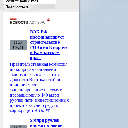
ВЭБ.РФ
профинансирует
11.04
строительство
09:21
ГОКа на Кумроче
в Камчатском
крае.
Правительственная комиссия
по вопросам социально-
экономического развития
Дальнего Востока одобрила
приоритетное
финансирование на сумму,
превышающую 140 млрд
рублей пяти инвестиционных
проектов за счет средств
корпорации ВЭБ.РФ,
5 млрд рублей
вложат в новое
11.04