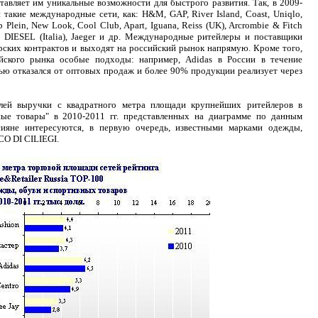
авляет им уникальные возможности для быстрого развития. Так, в 2009-
такие международные сети, как: H&M, GAP, River Island, Coast, Uniqlo,
pp Plein, New Look, Cool Club, Apart, Iguana, Reiss (UK), Arcrombie & Fitch
K), DIESEL (Italia), Jaeger и др. Международные ритейлеры и поставщики
рских контрактов и выходят на российский рынок напрямую. Кроме того,
йского рынка особые подходы: например, Adidas в России в течение
ью отказался от оптовых продаж и более 90% продукции реализует через
елей выручки с квадратного метра площади крупнейших ритейлеров в
ные товары" в 2010-2011 гг. представленных на диаграмме по данным
сияне интересуются, в первую очередь, известными марками одежды,
CO DI CILIEGI.