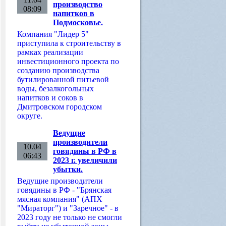
производство
08:09
напитков в
Подмосковье.
Компания "Лидер 5"
приступила к строительству в
рамках реализации
инвестиционного проекта по
созданию производства
бутилированной питьевой
воды, безалкогольных
напитков и соков в
Дмитровском городском
округе.
Ведущие
производители
10.04
говядины в РФ в
06:43
2023 г. увеличили
убытки.
Ведущие производители
говядины в РФ - "Брянская
мясная компания" (АПХ
"Мираторг") и "Заречное" - в
2023 году не только не смогли