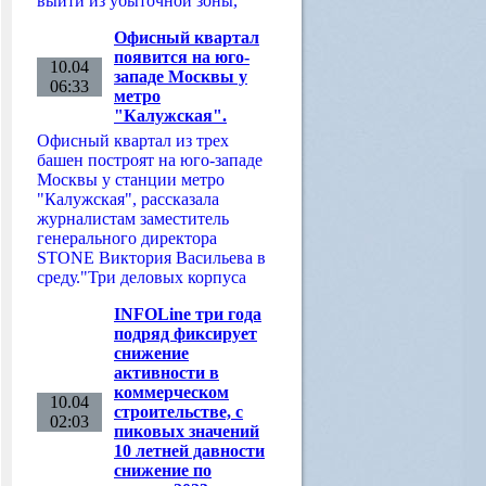
выйти из убыточной зоны,
Офисный квартал
появится на юго-
10.04
западе Москвы у
06:33
метро
"Калужская".
Офисный квартал из трех
башен построят на юго-западе
Москвы у станции метро
"Калужская", рассказала
журналистам заместитель
генерального директора
STONE Виктория Васильева в
среду."Три деловых корпуса
INFOLine три года
подряд фиксирует
снижение
активности в
коммерческом
10.04
строительстве, с
02:03
пиковых значений
10 летней давности
снижение по