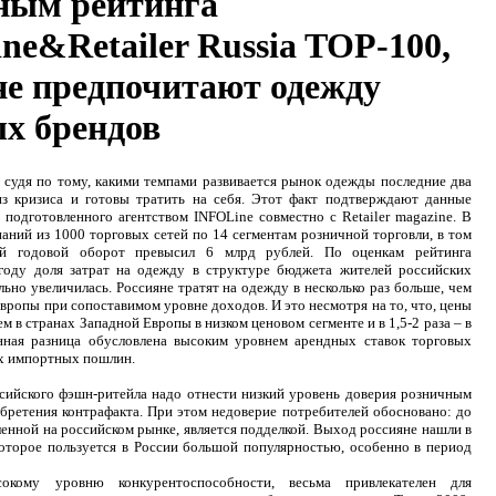
ным рейтинга
ne&Retailer Russia TOP-100,
не предпочитают одежду
х брендов
и, судя по тому, какими темпами развивается рынок одежды последние два
из кризиса и готовы тратить на себя. Этот факт подтверждают данные
 подготовленного агентством INFOLine совместно с Retailer magazine. В
ний из 1000 торговых сетей по 14 сегментам розничной торговли, в том
чей годовой оборот превысил 6 млрд рублей. По оценкам рейтинга
 году доля затрат на одежду в структуре бюджета жителей российских
ьно увеличилась. Россияне тратят на одежду в несколько раз больше, чем
вропы при сопоставимом уровне доходов. И это несмотря на то, что, цены
ем в странах Западной Европы в низком ценовом сегменте и в 1,5-2 раза – в
нная разница обусловлена высоким уровнем арендных ставок торговых
ых импортных пошлин.
ийского фэшн-ритейла надо отнести низкий уровень доверия розничным
бретения контрафакта. При этом недоверие потребителей обосновано: до
нной на российском рынке, является подделкой. Выход россияне нашли в
которое пользуется в России большой популярностью, особенно в период
.
сокому уровню конкурентоспособности, весьма привлекателен для