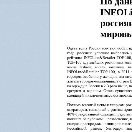
По дан
INFOLi
россия
мировы
Одеваться в России все-таки любят, 
года, россияне успешно выбрались 
рейтинга INFOLine&Retailer TOP-100,
TOP-100 крупнейших розничных компа
числе fashion, вошли компании, 
INFOLine&Retailer TOP-100, в 2011
городов, особенно у женщин, значител
жители городов-миллионников стран Е
на одежду в России в 2-3 раза выше, ч
среднем и верхнем. Столь существе
площадей и наличием высоких ввозн
Помимо высокой цены к минусам росс
операторам, связанный с риском прио
40% брендованной одежды, представле
шопинге за рубежом – развлечение, 
скидок и распродаж – в январе и июле
Российский рынок, благодаря вы